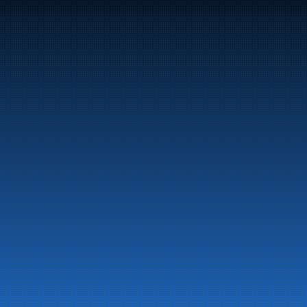
Marine
Auto & Industri
Bensinstasjoner
Tankingskort
Våre Produkter
© 2026 Alle rettigheter reservert