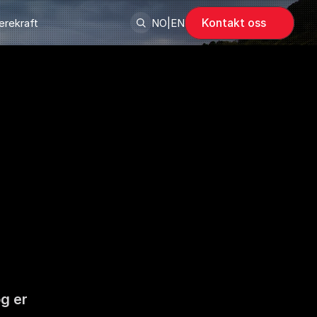
Kontakt oss
rekraft
NO
|
EN
g er 