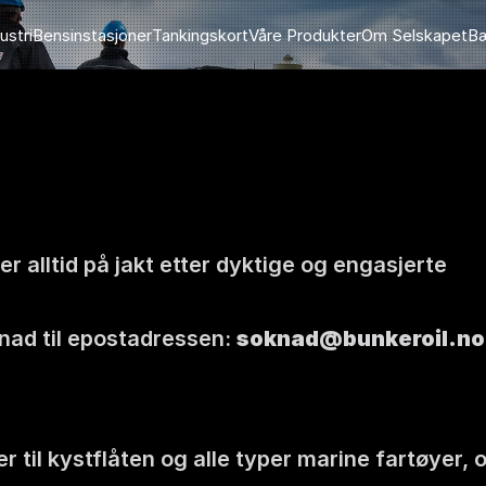
ustri
Bensinstasjoner
Tankingskort
Våre Produkter
Om Selskapet
Bæ
 er alltid på jakt etter dyktige og engasjerte 
ad til epostadressen: 
soknad@bunkeroil.no
 til kystflåten og alle typer marine fartøyer, o