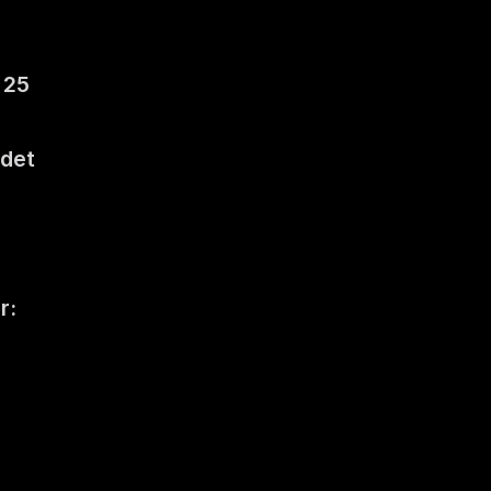
25 
det 
: 