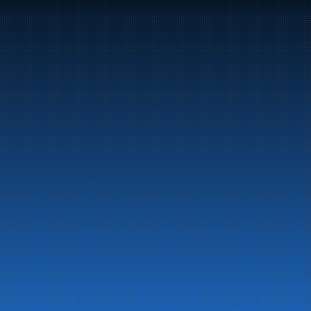
Om selskapet
Aktuelt
Beredskapsinformasjon
Personvern
Kontakt oss