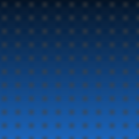
LinkedIn
Facebook
Utviklet av 
NextCode