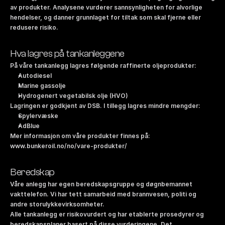
av produkter. Analysene vurderer sannsynligheten for alvorlige 
hendelser, og danner grunnlaget for tiltak som skal fjerne eller 
redusere risiko.
Hva lagres på tankanleggene
På våre tankanlegg lagres følgende raffinerte oljeprodukter:
Autodiesel
Marine gassolje
Hydrogenert vegetabilsk olje (HVO)
Lagringen er godkjent av DSB. I tillegg lagres mindre mengder:
Spylervæske
AdBlue
Mer informasjon om våre produkter finnes på:
www.bunkeroil.no/no/vare-produkter/
Beredskap
Våre anlegg har egen beredskapsgruppe og døgnbemannet 
vakttelefon. Vi har tett samarbeid med brannvesen, politi og 
andre storulykkevirksomheter.
Alle tankanlegg er risikovurdert og har etablerte prosedyrer og 
beredskapsplaner basert på disse vurderingene. Det 