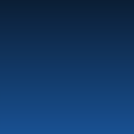
Marine
Auto & Industri
Bensinstasjoner
Tankingskort
Våre Produkter
Om selskapet
Aktuelt
Beredskapsinformasjon
Personvern