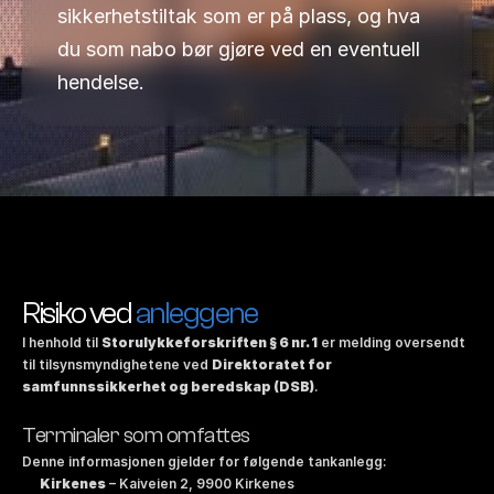
sikkerhetstiltak som er på plass, og hva 
du som nabo bør gjøre ved en eventuell 
hendelse.
Risiko ved 
anleggene
I henhold til 
Storulykkeforskriften § 6 nr. 1
 er melding oversendt 
til tilsynsmyndighetene ved 
Direktoratet for 
samfunnssikkerhet og beredskap (DSB)
.
Terminaler som omfattes
Denne informasjonen gjelder for følgende tankanlegg:
Kirkenes
 – Kaiveien 2, 9900 Kirkenes