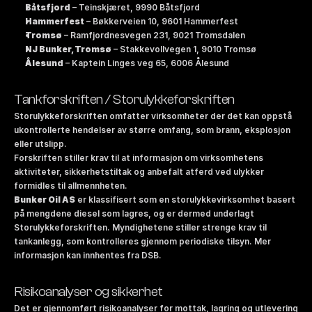
Båtsfjord
 – Teinskjæret, 9990 Båtsfjord
Hammerfest
 – Bøkkerveien 10, 9601 Hammerfest
Tromsø
 – Ramfjordnesvegen 231, 9021 Tromsdalen
NJ Bunker, Tromsø
 – Stakkevollvegen 1, 9010 Tromsø
Ålesund
 – Kaptein Linges veg 65, 6006 Ålesund
Tankforskriften / Storulykkeforskriften
Storulykkeforskriften omfatter virksomheter der det kan oppstå 
ukontrollerte hendelser av større omfang, som brann, eksplosjon 
eller utslipp.
Forskriften stiller krav til at informasjon om virksomhetens 
aktiviteter, sikkerhetstiltak og anbefalt atferd ved ulykker 
formidles til allmennheten.
Bunker Oil AS
 er klassifisert som en storulykkevirksomhet basert 
på mengdene diesel som lagres, og er dermed underlagt 
Storulykkeforskriften. Myndighetene stiller strenge krav til 
tankanlegg, som kontrolleres gjennom periodiske tilsyn. Mer 
informasjon kan innhentes fra DSB.
Risikoanalyser og sikkerhet
Det er gjennomført risikoanalyser for mottak, lagring og utlevering 