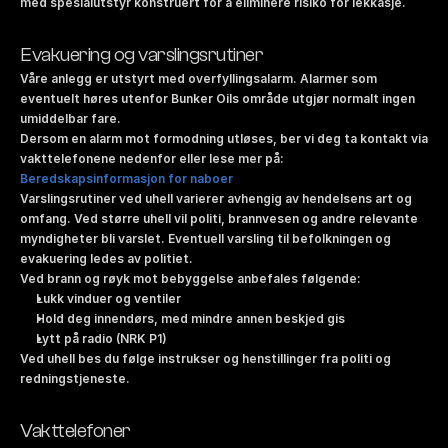
med spesialutstyr konstruert for å eliminere risiko for lekkasje.
Evakuering og varslingsrutiner
Våre anlegg er utstyrt med overfyllingsalarm. Alarmer som 
eventuelt høres utenfor Bunker Oils område utgjør normalt ingen 
umiddelbar fare.
Dersom en alarm mot formodning utløses, ber vi deg ta kontakt via 
vakttelefonene nedenfor eller lese mer på:
B
eredskapsinformasjon for naboer
Varslingsrutiner ved uhell varierer avhengig av hendelsens art og 
omfang. Ved større uhell vil politi, brannvesen og andre relevante 
myndigheter bli varslet. Eventuell varsling til befolkningen og 
evakuering ledes av politiet.
Ved brann og røyk mot bebyggelse anbefales følgende:
Lukk vinduer og ventiler
Hold deg innendørs, med mindre annen beskjed gis
Lytt på radio (NRK P1)
Ved uhell bes du følge instrukser og henstillinger fra politi og 
redningstjeneste.
Vakttelefoner