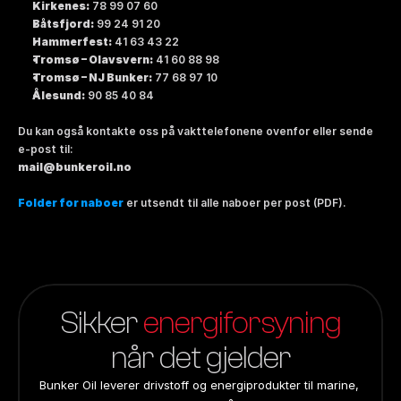
Kirkenes:
 78 99 07 60
Båtsfjord:
 99 24 91 20
Hammerfest:
 41 63 43 22
Tromsø – Olavsvern:
 41 60 88 98
Tromsø – NJ Bunker:
 77 68 97 10
Ålesund:
 90 85 40 84
Du kan også kontakte oss på vakttelefonene ovenfor eller sende 
e-post til:
mail@bunkeroil.no
Folder for naboer
 er utsendt til alle naboer per post (PDF).
Sikker 
energiforsyning
når det gjelder
Bunker Oil leverer drivstoff og energiprodukter til marine, 