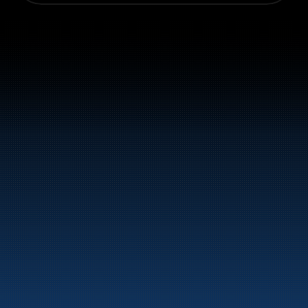
Sentralbord: +47 70 10 47 
47
Bunker Oil leverer drivstoff og energiprodukter 
langs hele norskekysten.
Marine