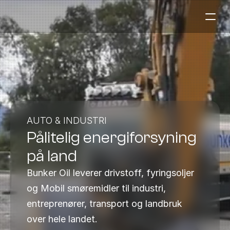
Bensinstasjoner
Auto & Industri
Marine
Tankingskort
AUTO & INDUSTRI
Pålitelig energiforsyning 
Bærekraft
Våre Produkter
på land
Om Selskapet
Bunker Oil leverer drivstoff, fyringsoljer 
og Mobil smøremidler til industri, 
Kontakt oss
entreprenører, transport og landbruk 
NO
|
EN
over hele landet.