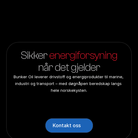
04
Mobil oljevelger
Sikker 
energiforsyning
når det gjelder
Bunker Oil leverer drivstoff og energiprodukter til marine, 
industri og transport – med døgnåpen beredskap langs 
hele norskekysten.
24/7 beredskap
24/7 beredskap
24/7 beredskap
24/7 beredskap
Landsdekkend
Landsdekkend
Landsdekkend
Landsdekkend
Kontakt oss