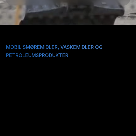
MOBIL SMØREMIDLER, VASKEMIDLER OG 
PETROLEUMSPRODUKTER
B
u
n
k
e
r
O
i
l
l
e
v
e
r
e
r
M
o
b
i
l
s
m
ø
r
e
m
i
d
l
e
r
,
v
a
s
k
e
m
i
d
l
e
r
o
g
p
e
t
r
o
l
e
u
m
s
p
r
o
d
u
k
t
e
r
t
i
l
l
a
n
d
b
a
s
e
r
t
i
n
d
u
s
t
r
i
,
e
n
t
r
e
p
r
e
n
ø
r
e
r
o
g
n
æ
r
i
n
g
s
l
i
v
.