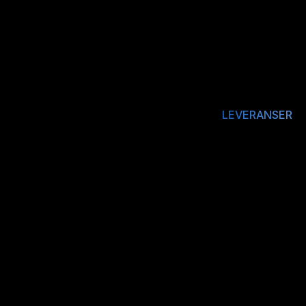
LEVERANSER
D
r
i
v
s
t
o
f
f
o
g
e
n
e
r
g
i
p
r
o
d
u
k
t
e
r
–
l
e
v
e
r
t
d
e
r
d
e
t
g
j
e
l
d
e
r