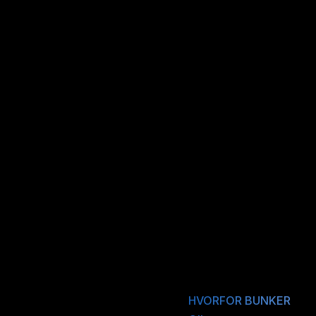
når det gjelder
HVORFOR BUNKER 
E
n
l
e
v
e
r
a
n
d
ø
r
b
y
g
g
e
t