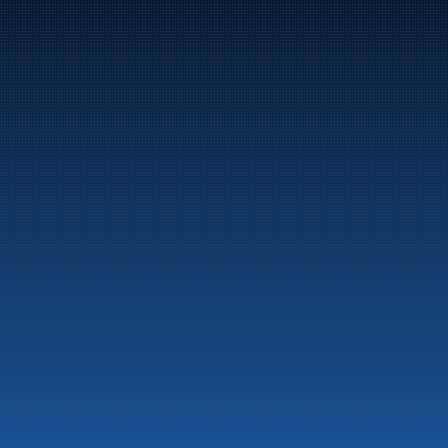
Marine
Auto & Industri
Bensinstasjoner
Tankingskort
Våre Produkter
Om selskapet
Aktuelt
Beredskapsinformasjon
Personvern