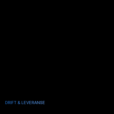
Bensinstasjoner
Et landsdekkende nettverk av stasjoner 
med enkle og effektive løsninger.
DRIFT & LEVERANSE