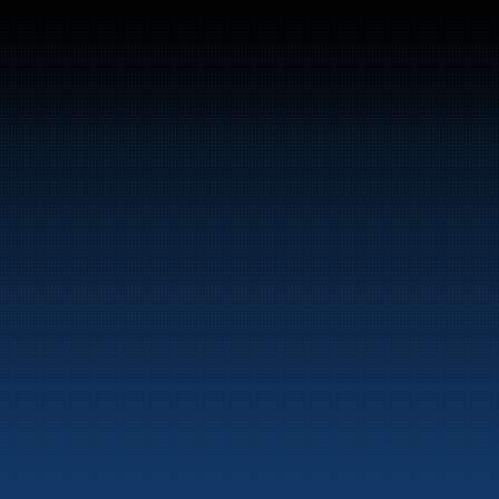
Sentralbord: +47 70 10 47 
47
Bunker Oil leverer drivstoff og energiprodukter 
langs hele norskekysten.
Marine
Auto & Industri
Bensinstasjoner