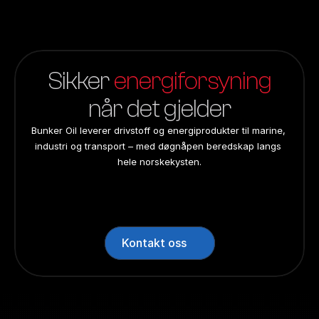
Sikker 
energiforsyning
når det gjelder
Bunker Oil leverer drivstoff og energiprodukter til marine, 
industri og transport – med døgnåpen beredskap langs 
hele norskekysten.
24/7 beredskap
24/7 beredskap
24/7 beredskap
24/7 beredskap
Landsdekkend
Landsdekkend
Landsdekkend
Landsdekkend
Kontakt oss