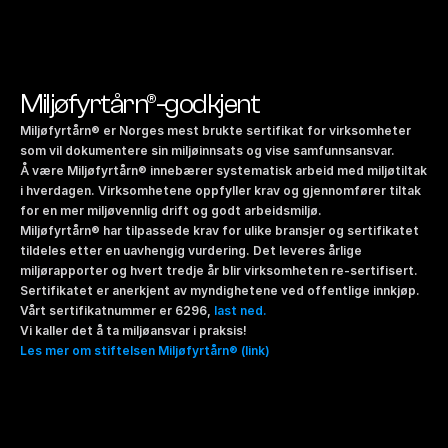
Miljøfyrtårn®-godkjent
Miljøfyrtårn® er Norges mest brukte sertifikat for virksomheter 
som vil dokumentere sin miljøinnsats og vise samfunnsansvar.
Å være Miljøfyrtårn® innebærer systematisk arbeid med miljøtiltak 
i hverdagen. Virksomhetene oppfyller krav og gjennomfører tiltak 
for en mer miljøvennlig drift og godt arbeidsmiljø.
Miljøfyrtårn® har tilpassede krav for ulike bransjer og sertifikatet 
tildeles etter en uavhengig vurdering. Det leveres årlige 
miljørapporter og hvert tredje år blir virksomheten re-sertifisert.
Sertifikatet er anerkjent av myndighetene ved offentlige innkjøp. 
Vårt sertifikatnummer er 6296, 
last ned.
Vi kaller det å ta miljøansvar i praksis!
Les mer om stiftelsen Miljøfyrtårn® (link)