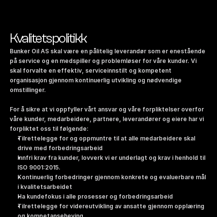
Kvalitetspolitikk
Bunker Oil AS skal være en pålitelig leverandør som er enestående 
på service og en medspiller og problemløser for våre kunder. Vi 
skal forvalte en effektiv, serviceinnstilt og kompetent 
organisasjon gjennom kontinuerlig utvikling og nødvendige 
omstillinger. 
For å sikre at vi oppfyller vårt ansvar og våre forpliktelser overfor 
våre kunder, medarbeidere, partnere, leverandører og eiere har vi 
forpliktet oss til følgende:
Tilrettelegge for og oppmuntre til at alle medarbeidere skal 
drive med forbedringsarbeid
Innfri krav fra kunder, lovverk vi er underlagt og krav i henhold til 
ISO 9001:2015.
Kontinuerlig forbedringer gjennom konkrete og evaluerbare mål 
i kvalitetsarbeidet
Ha kundefokus i alle prosesser og forbedringsarbeid
Tilrettelegge for videreutvikling av ansatte gjennom opplæring 
og kompetanseheving