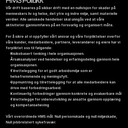
HMS Politikk
Vår drift baseres på sikker drift med en nullvisjon for skader på 
menneskers liv og helse, det ytre og indre miljø, samt materielle 
verdier. Alle uønskede hendelser skal unngås ved at våre 
aktiviteter gjennomføres på en forsvarlig og organisert måte.
For å sikre at vi oppfyller vårt ansvar og våre forpliktelser overfor 
våre kunder, medarbeidere, partnere, leverandører og eiere har vi 
forpliktet oss til følgende:
Risikobasert tenking i hele organisasjonen.
Årsaksanalyser ved hendelser og erfaringsdeling gjennom hele 
organisasjonen.
Tilrettelegging for et godt arbeidsmiljø som er 
helsefremmende og meningsfylt.
Oppmuntring og tilrettelegging for at alle medarbeidere kan 
drive med forbedringsarbeid.
Kontinuerlig forbedringer gjennom konkrete og evaluerbare mål
Tilrettelegge for videreutvikling av ansatte gjennom opplæring 
og kompetanseheving
Vårt overordnede HMS mål: Null personskade og null miljøskade,  
Null jobbrelatert sykefravær. 