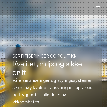
Bensinstasjoner
Auto & Industri
Marine
Tankingskort
SERTIFISERINGER OG POLITIKK
Kvalitet, miljø og sikker 
Bærekraft
Våre Produkter
drift
Om Selskapet
Våre sertifiseringer og styringssystemer 
sikrer høy kvalitet, ansvarlig miljøpraksis 
Kontakt oss
og trygg drift i alle deler av 
NO
|
EN
virksomheten.