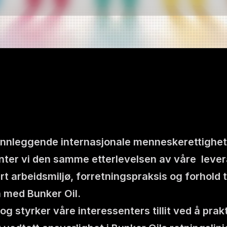
 grunnleggende internasjonale menneskerettighe
nter vi den samme etterlevelsen av våre  lever
årt arbeidsmiljø, forretningspraksis og forhold t
n med Bunker Oil.
 og styrker våre interessenters tillit ved å pra