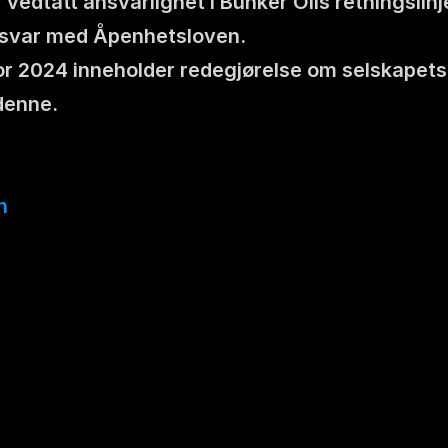
 vedtatt ansvarlighet i Bunker Oils retningslinjer
msvar med Åpenhetsloven.
or 2024 inneholder redegjørelse om selskapets
denne.
n