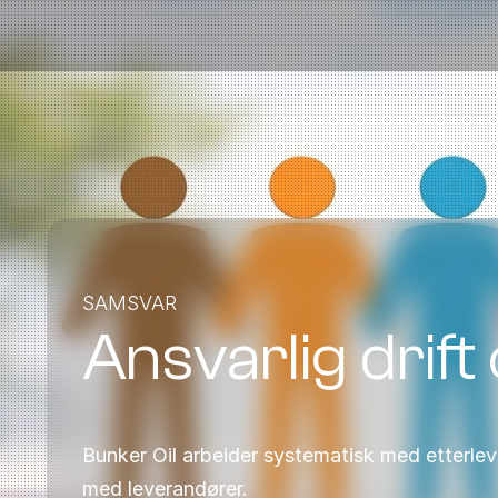
Bensinstasjoner
Auto & Industri
Marine
Tankingskort
Bærekraft
SAMSVAR
Våre Produkter
Ansvarlig drif
Om Selskapet
Bunker Oil arbeider systematisk med etterleve
med leverandører.