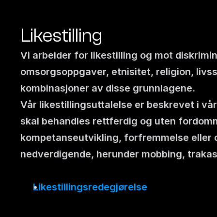
Likestilling
Vi arbeider for likestilling og mot diskrim
omsorgsoppgaver, etnisitet, religion, livs
kombinasjoner av disse grunnlagene.
Vår likestillingsuttalelse er beskrevet i v
skal behandles rettferdig og uten fordomme
kompetanseutvikling, forfremmelse eller op
nedverdigende, herunder mobbing, trakass
Likestillingsredegjørelse