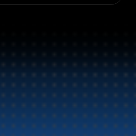
vstoff og energiprodukter langs hele 
LinkedIn