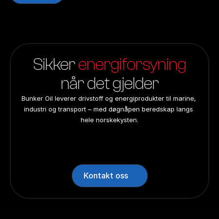
Sikker 
energiforsyning
når det gjelder
Bunker Oil leverer drivstoff og energiprodukter til marine, 
industri og transport – med døgnåpen beredskap langs 
hele norskekysten.
24/7 beredskap
24/7 beredskap
24/7 beredskap
24/7 beredskap
Landsdekkend
Landsdekkend
Landsdekkend
Landsdekkend
Kontakt oss