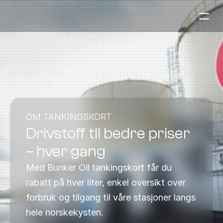
Bensinstasjoner
Auto & Industri
Marine
Tankingskort
OM TANKINGSKORT
Drivstoff til bedre priser 
Bærekraft
Våre Produkter
– hver gang
Om Selskapet
Med Bunker Oil tankingskort får du 
rabatt på hver liter, enkel oversikt over 
Kontakt oss
forbruk og tilgang til våre stasjoner langs 
NO
|
EN
hele norskekysten.