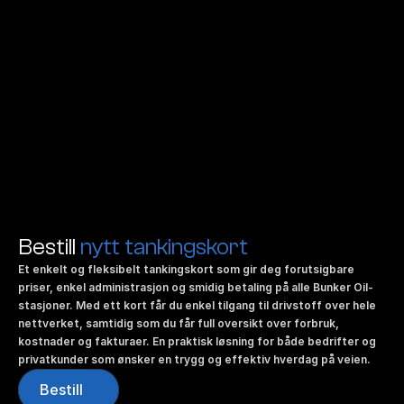
Faktura
Et landsdekkende nettverk av stasjoner med 
enkle og effektive løsninger
Bestill 
nytt tankingskort
Et enkelt og fleksibelt tankingskort som gir deg forutsigbare 
priser, enkel administrasjon og smidig betaling på alle Bunker Oil-
stasjoner. Med ett kort får du enkel tilgang til drivstoff over hele 
nettverket, samtidig som du får full oversikt over forbruk, 
kostnader og fakturaer. En praktisk løsning for både bedrifter og 
privatkunder som ønsker en trygg og effektiv hverdag på veien.
Bestill