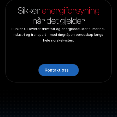
Sikker 
energiforsyning
når det gjelder
Bunker Oil leverer drivstoff og energiprodukter til marine, 
industri og transport – med døgnåpen beredskap langs 
hele norskekysten.
24/7 beredskap
24/7 beredskap
24/7 beredskap
24/7 beredskap
Landsdekkend
Landsdekkend
Landsdekkend
Landsdekkend
Kontakt oss
Sentralbord: +47 70 10 47 