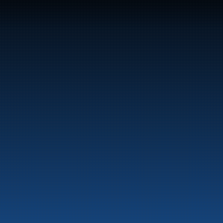
47
Bunker Oil leverer drivstoff og energiprodukter 
langs hele norskekysten.
Marine
Auto & Industri
Bensinstasjoner
Tankingskort
Våre Produkter