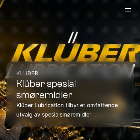
Bensinstasjoner
Auto & Industri
Marine
Tankingskort
KLÜBER
Klüber spesial 
Bærekraft
Våre Produkter
smøremidler
Om Selskapet
Klüber Lubrication tilbyr et omfattende 
utvalg av spesialsmøremidler
Kontakt oss
NO
|
EN