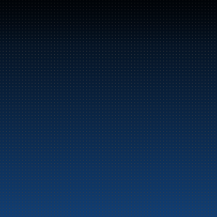
Sentralbord: +47 70 10 47 
47
Bunker Oil leverer drivstoff og energiprodukter 
langs hele norskekysten.
Marine
Auto & Industri
Bensinstasjoner
Tankingskort