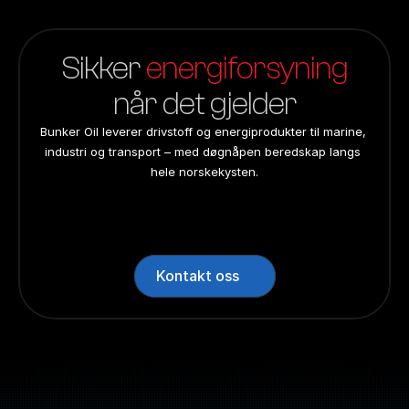
Sikker 
energiforsyning
når det gjelder
Bunker Oil leverer drivstoff og energiprodukter til marine, 
industri og transport – med døgnåpen beredskap langs 
hele norskekysten.
24/7 beredskap
24/7 beredskap
24/7 beredskap
24/7 beredskap
Landsdekkend
Landsdekkend
Landsdekkend
Landsdekkend
Kontakt oss