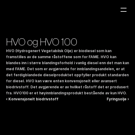
Bensinstasjoner
HVO og HVO 100
Auto & Industri
HVO (Hydrogenert Vegetabilsk Olje) er biodiesel som kan 
Marine
framstilles av de samme råstoffene som for FAME. HVO kan 
blandes inn i større blandingsforhold i vanlig diesel enn det man kan 
Tankingskort
med FAME. Det som er avgjørende for innblandingsandelen, er at 
det ferdigblandede dieselproduktet oppfyller produkt standarden 
Bærekraft
for diesel. HVO kan være enten konvensjonelt eller avansert 
biodrivstoff. Det avgjørende er av hvilket råstoff det er produsert 
Våre Produkter
fra. HVO100 er et høyinnblandingsprodukt bestående av kun HVO.
Om Selskapet
‹ Konvensjonelt biodrivstoff
Fyringsolje ›
Kontakt oss
NO
|
EN