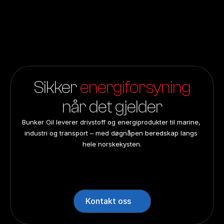
Sikker 
energiforsyning
når det gjelder
Bunker Oil leverer drivstoff og energiprodukter til marine, 
industri og transport – med døgnåpen beredskap langs 
hele norskekysten.
24/7 beredskap
24/7 beredskap
24/7 beredskap
24/7 beredskap
Landsdekkend
Landsdekkend
Landsdekkend
Landsdekkend
Kontakt oss