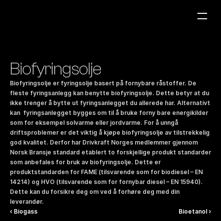
Bensinstasjoner
Biofyringsolje
Auto & Industri
Biofyringsolje er fyringsolje basert på fornybare råstoffer. De 
Marine
fleste fyringsanlegg kan benytte biofyringsolje. Dette betyr at du 
ikke trenger å bytte ut fyringsanlegget du allerede har. Alternativt 
Tankingskort
kan  fyringsanlegget bygges om til å bruke forny bare energikilder 
som for eksempel solvarme eller jordvarme. For å unngå 
Bærekraft
driftsproblemer er det viktig å kjøpe biofyringsolje av tilstrekkelig 
god kvalitet. Derfor har Drivkraft Norges medlemmer gjennom 
Våre Produkter
Norsk Bransje standard etablert to forskjellige produkt standarder 
Om Selskapet
som anbefales for bruk av biofyringsolje. Dette er 
produktstandarden for FAME (tilsvarende som for biodiesel – EN 
14214) og HVO (tilsvarende som for fornybar diesel – EN 15940). 
Kontakt oss
Dette kan du forsikre deg om ved å forhøre deg med din 
leverandør.
NO
|
EN
‹ Biogass
Bioetanol ›