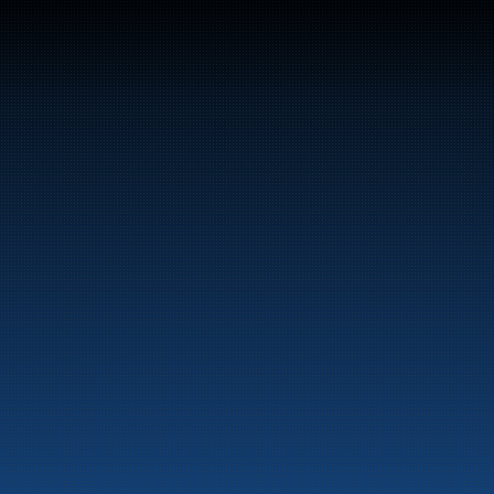
Sentralbord: +47 70 10 47 
47
Bunker Oil leverer drivstoff og energiprodukter 
langs hele norskekysten.
Marine
Auto & Industri
Bensinstasjoner
Tankingskort