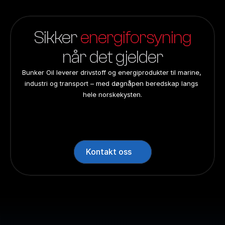
Sikker 
energiforsyning
når det gjelder
Bunker Oil leverer drivstoff og energiprodukter til marine, 
industri og transport – med døgnåpen beredskap langs 
hele norskekysten.
24/7 beredskap
24/7 beredskap
24/7 beredskap
24/7 beredskap
Landsdekkend
Landsdekkend
Landsdekkend
Landsdekkend
Kontakt oss