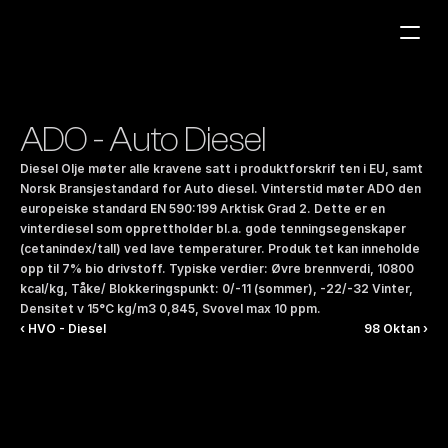
Bensinstasjoner
ADO - Auto Diesel
Auto & Industri
Diesel Olje møter alle kravene satt i produktforskrif ten i EU, samt 
Marine
Norsk Bransjestandard for Auto diesel. Vinterstid møter ADO den 
europeiske standard EN 590:199 Arktisk Grad 2. Dette er en 
Tankingskort
vinterdiesel som opprettholder bl.a. gode tenningsegenskaper 
(cetanindex/tall) ved lave temperaturer. Produk tet kan inneholde 
Bærekraft
opp til 7% bio drivstoff. Typiske verdier: Øvre brennverdi, 10800 
kcal/kg, Tåke/ Blokkeringspunkt: 0/-11 (sommer), -22/-32 Vinter, 
Våre Produkter
Densitet v 15°C kg/m3 0,845, Svovel max 10 ppm.
Om Selskapet
‹ HVO - Diesel
98 Oktan ›
Kontakt oss
NO
|
EN