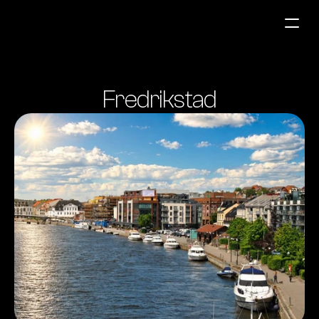
Bensinstasjoner
Fredrikstad
Auto & Industri
Marine
Tankingskort
Bærekraft
Våre Produkter
Om Selskapet
Kontakt oss
NO
|
EN