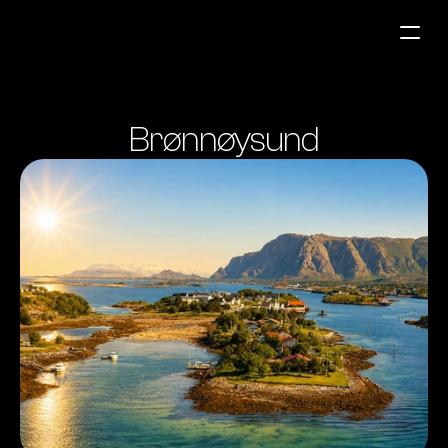
Bensinstasjoner
Brønnøysund
Auto & Industri
Marine
Tankingskort
Bærekraft
Våre Produkter
Om Selskapet
Kontakt oss
NO
|
EN