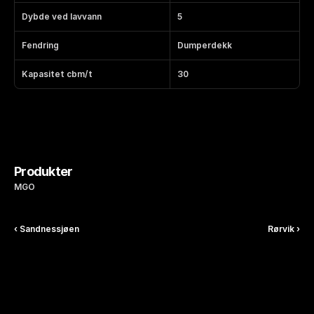
Dybde ved lavvann
5
Fendring
Dumperdekk
Kapasitet cbm/t
30
Produkter
MGO
‹ Sandnessjøen
Rørvik ›