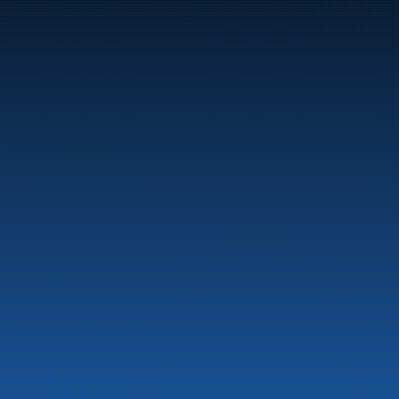
Marine
Auto & Industri
Bensinstasjoner
Tankingskort
Våre Produkter
Om selskapet
Aktuelt
Beredskapsinformasjon
Personvern