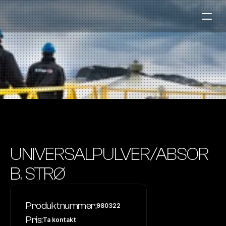
Bensinstasjoner
Auto & Industri
Marine
Tankingskort
Bærekraft
Våre Produkter
UNIVERSALPULVER/ABSOR
Om Selskapet
B. STRØ
Kontakt oss
Produktnummer:
980322
NO
|
EN
Pris:
Ta kontakt