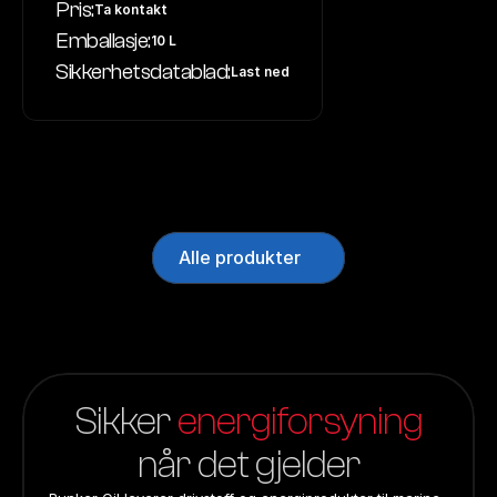
Pris:
Ta kontakt
Emballasje:
10 L
Sikkerhetsdatablad:
Last ned
Alle produkter
Sikker 
energiforsyning
når det gjelder