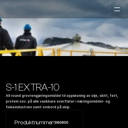
Bensinstasjoner
Auto & Industri
Marine
Tankingskort
Bærekraft
Våre Produkter
S-1 EXTRA-10
Om Selskapet
All round grovrengjøringsmiddel til oppløsning av olje, skitt, fett, 
protein osv. på alle vaskbare overflater i næringsmiddel- og 
fiskeindustrien samt ombord på skip.
Kontakt oss
NO
|
EN
Produktnummer:
980800