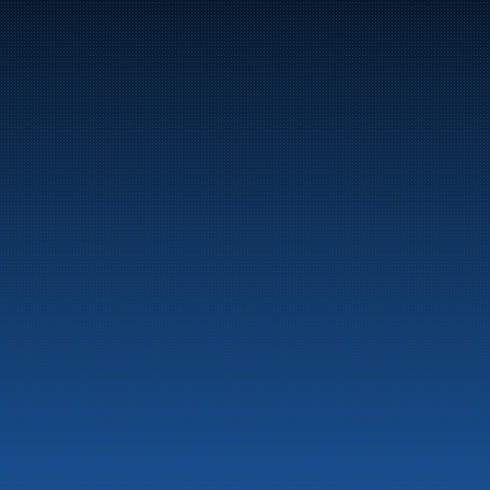
Marine
Auto & Industri
Bensinstasjoner
Tankingskort
Våre Produkter
Om selskapet
Aktuelt
Beredskapsinformasjon