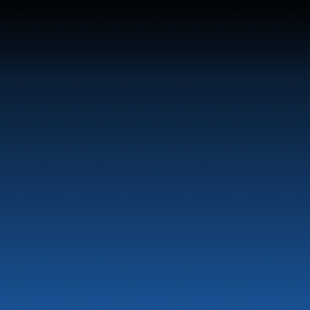
Bunker Oil leverer dri
norskekysten.
Om selskapet
Aktuelt
Beredskapsinformasjon
Personvern
Kontakt oss