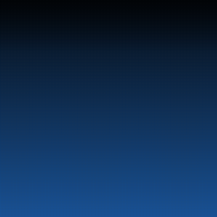
vstoff og energiprodukter langs hele 
LinkedIn
Facebook