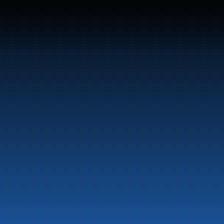
Sentralbord:
+47 70 10 47 47
Marine
Auto & Industri
Bensinstasjoner
Tankingskort