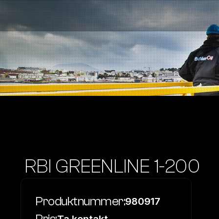
Bensinstasjoner
Auto & Industri
Marine
Tankingskort
Bærekraft
Våre Produkter
Om Selskapet
 RBI GREENLINE 1-200
Produktnummer:
980917