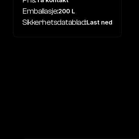
Pris:
Ta kontakt
Emballasje:
200 L
Sikkerhetsdatablad:
Last ned