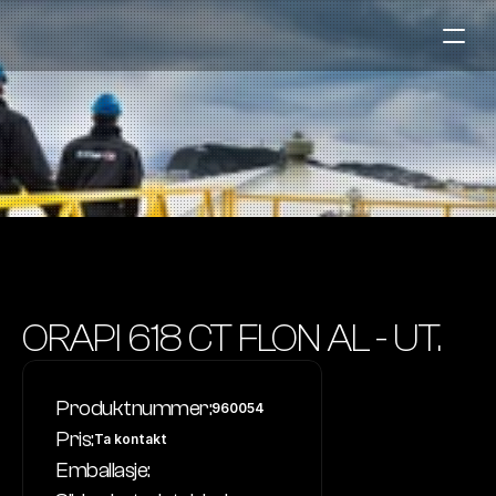
Bensinstasjoner
Auto & Industri
Marine
Tankingskort
Bærekraft
Våre Produkter
ORAPI 618 CT FLON AL - UT. 
Om Selskapet
Produktnummer:
960054
Kontakt oss
Pris:
Ta kontakt
NO
|
EN
Emballasje: