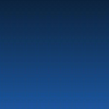
Marine
Auto & Industri
Bensinstasjoner
Tankingskort
Våre Produkter
Om selskapet
Aktuelt
Beredskapsinformasjon
Personvern
Kontakt oss