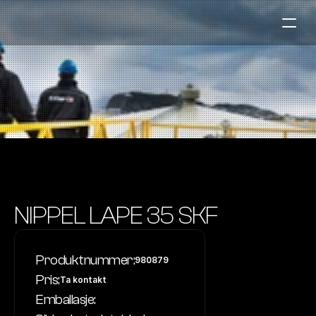
Bensinstasjoner
Auto & Industri
Marine
Tankingskort
Bærekraft
Våre Produkter
NIPPEL LAPE 35 SKF
Om Selskapet
Produktnummer:
980879
Kontakt oss
Pris:
Ta kontakt
NO
|
EN
Emballasje: