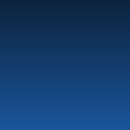
Marine
Auto & Industri
Bensinstasjoner
Tankingskort
Våre Produkter
Om selskapet
Aktuelt
Beredskapsinformasjon
Personvern
Kontakt oss