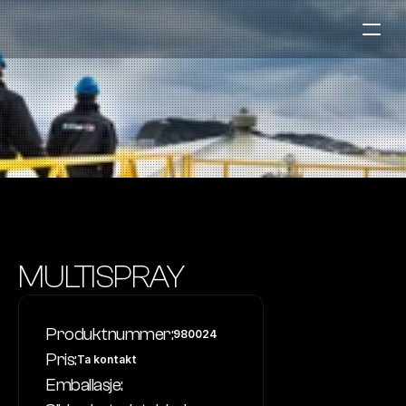
Bensinstasjoner
Auto & Industri
Marine
Tankingskort
Bærekraft
Våre Produkter
MULTISPRAY
Om Selskapet
Produktnummer:
980024
Kontakt oss
Pris:
Ta kontakt
NO
|
EN
Emballasje: