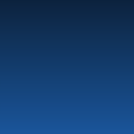
Marine
Auto & Industri
Bensinstasjoner
Tankingskort
Våre Produkter
Om selskapet
Aktuelt
Beredskapsinformasjon
Personvern
Kontakt oss