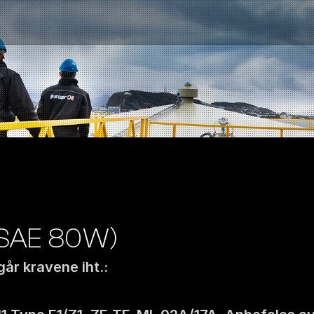
SAE 80W) 
går kravene iht.: 
Kontakt oss
NO
|
EN