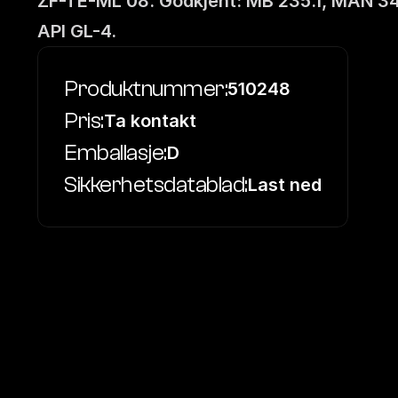
ZF-TE-ML 08. Godkjent: MB 235.1, MAN 341
API GL-4.
Produktnummer:
510248
Pris:
Ta kontakt
Emballasje:
D
Sikkerhetsdatablad:
Last ned