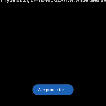
 Type E1/Z1, ZF-TE-ML 02A/17A. Anbefales av E
Alle produkter