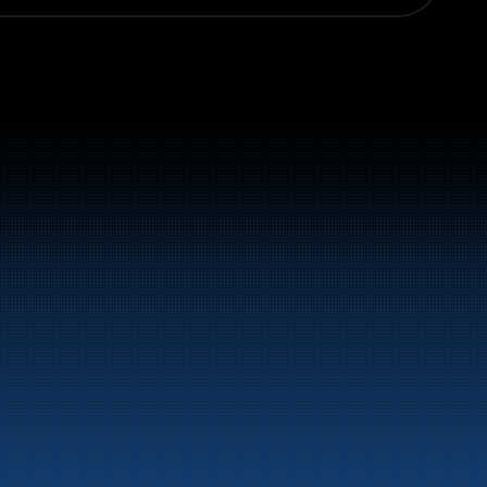
vstoff og energiprodukter langs hele 
LinkedIn