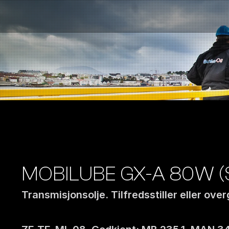
Bensinstasjoner
Auto & Industri
Marine
Tankingskort
Bærekraft
Våre Produkter
Om Selskapet
MOBILUBE GX-A 80W (
Transmisjonsolje. Tilfredsstiller eller over