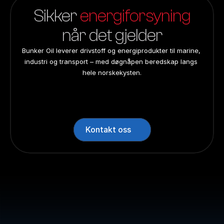
Sikker 
energiforsyning
når det gjelder
Bunker Oil leverer drivstoff og energiprodukter til marine, 
industri og transport – med døgnåpen beredskap langs 
hele norskekysten.
24/7 beredskap
24/7 beredskap
24/7 beredskap
24/7 beredskap
Landsdekkend
Landsdekkend
Landsdekkend
Landsdekkend
Kontakt oss
Sentralbord: +47 70 10 47 