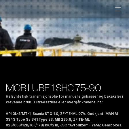
Bensinstasjoner
Auto & Industri
Marine
Tankingskort
Bærekraft
Våre Produkter
MOBILUBE 1 SHC 75-90
Om Selskapet
Helsyntetisk transmisjonsolje for manuelle girkasser og bakaksler i 
krevende bruk. Tilfredsstiller eller overgår kravene iht.: 
Kontakt oss
API GL-5/MT-1, Scania STO 1:0, ZF-TE-ML 07A. Godkjent: MAN M 
NO
|
EN
3343 Type S / 341 Type E3, MB 235.8, ZF TE-ML 
02B/05B/12B/16F/17B/19C/21B, JSC “Avtodizel” – YaMZ Gearboxes. 