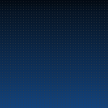
47
Bunker Oil leverer drivstoff og energiprodukter 
langs hele norskekysten.
Marine
Auto & Industri
Bensinstasjoner
Tankingskort
Våre Produkter