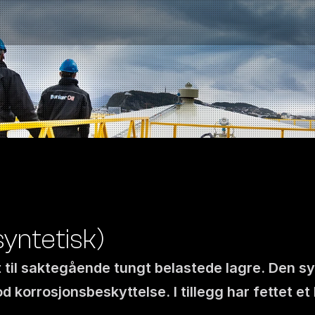
ntetisk) 
 til saktegående tungt belastede lagre. Den syn
Kontakt oss
korrosjonsbeskyttelse. I tillegg har fettet et 
NO
|
EN