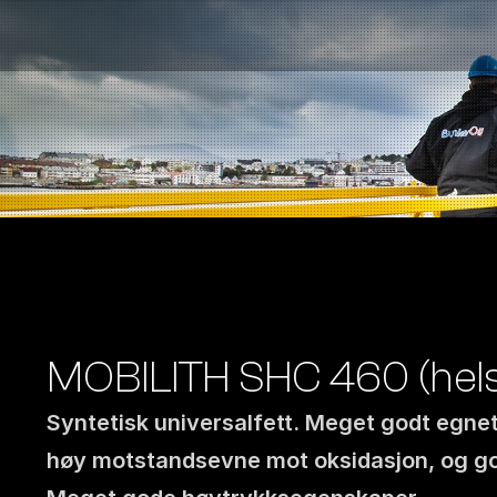
Bensinstasjoner
Auto & Industri
Marine
Tankingskort
Bærekraft
Våre Produkter
Om Selskapet
MOBILITH SHC 460 (helsy
Syntetisk universalfett. Meget godt egnet
høy motstandsevne mot oksidasjon, og god 