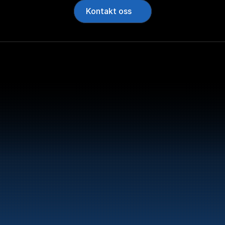
Kontakt oss
Bunker Oil leverer dri
norskekysten.