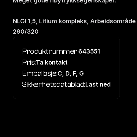
Meget gode høytrykksegenskaper. 
NLGI 1,5, Litium kompleks, Arbeidsområde
290/320
Produktnummer:
643551
Pris:
Ta kontakt
Emballasje:
C, D, F, G
Sikkerhetsdatablad:
Last ned