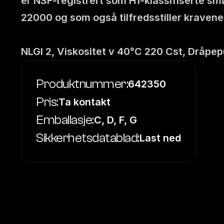
er NSF-registrert som H1-klassifiserte smø
22000 og som også tilfredsstiller kravene 
NLGI 2, Viskositet v 40°C 220 Cst, Dråp
Produktnummer:
642350
Pris:
Ta kontakt
Emballasje:
C, D, F, G
Sikkerhetsdatablad:
Last ned