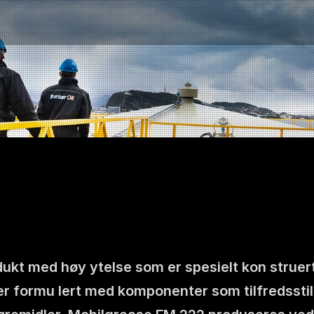
kt med høy ytelse som er spesielt kon struert 
Kontakt oss
formu lert med komponenter som tilfredsstiller
NO
|
EN