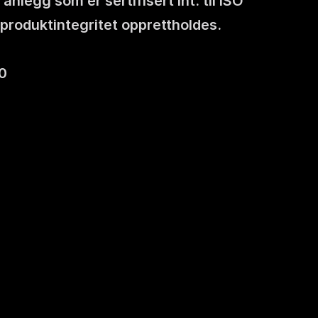
egg som er sertifisert iht. til ISO 
 produktintegritet opprettholdes. 
0