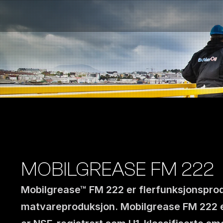
Bensinstasjoner
Auto & Industri
Marine
Tankingskort
Bærekraft
Våre Produkter
Om Selskapet
MOBILGREASE FM 222
Mobilgrease™ FM 222 er flerfunksjonsprodu
matvareproduksjon. Mobilgrease FM 222 er 