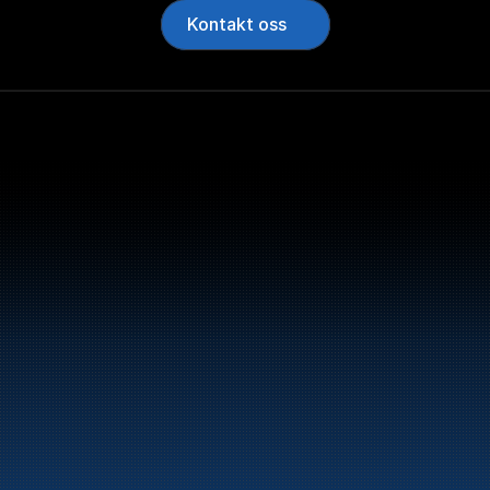
Kontakt oss
Bunker Oil leverer dri
norskekysten.