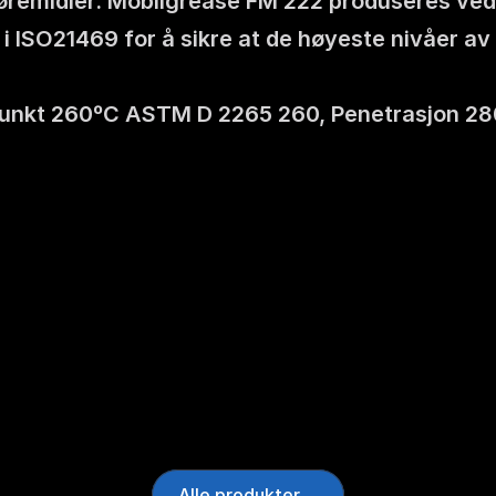
remidler. Mobilgrease FM 222 produseres ved anl
i ISO21469 for å sikre at de høyeste nivåer av
epunkt 260ºC ASTM D 2265 260, Penetrasjon 28
Alle produkter