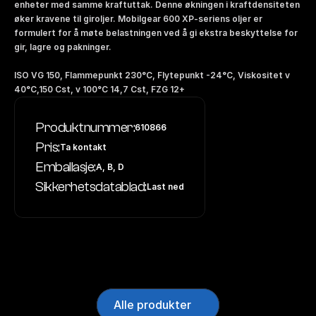
enheter med samme kraftuttak. Denne økningen i kraftdensiteten 
øker kravene til giroljer. Mobilgear 600 XP-seriens oljer er 
formulert for å møte belastningen ved å gi ekstra beskyttelse for 
gir, lagre og pakninger. 
ISO VG 150, Flammepunkt 230°C, Flytepunkt -24°C, Viskositet v 
40°C,150 Cst, v 100°C 14,7 Cst, FZG 12+
Produktnummer:
610866
Pris:
Ta kontakt
Emballasje:
A, B, D
Sikkerhetsdatablad:
Last ned
Alle produkter