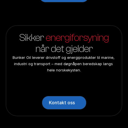
Sikker 
energiforsyning
når det gjelder
Bunker Oil leverer drivstoff og energiprodukter til marine, 
industri og transport – med døgnåpen beredskap langs 
hele norskekysten.
24/7 beredskap
24/7 beredskap
24/7 beredskap
24/7 beredskap
Landsdekkend
Landsdekkend
Landsdekkend
Landsdekkend
Kontakt oss