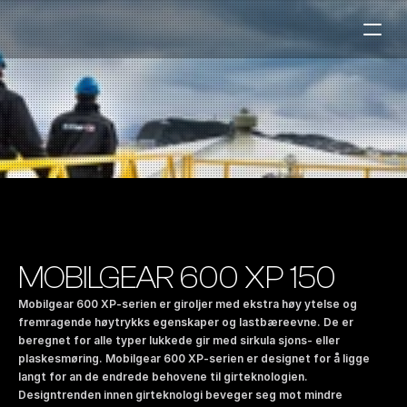
Bensinstasjoner
Auto & Industri
Marine
Tankingskort
Bærekraft
Våre Produkter
MOBILGEAR 600 XP 150
Om Selskapet
Mobilgear 600 XP-serien er giroljer med ekstra høy ytelse og 
fremragende høytrykks egenskaper og lastbæreevne. De er 
beregnet for alle typer lukkede gir med sirkula sjons- eller 
Kontakt oss
plaskesmøring. Mobilgear 600 XP-serien er designet for å ligge 
NO
|
EN
langt for an de endrede behovene til girteknologien. 
Designtrenden innen girteknologi beveger seg mot mindre 