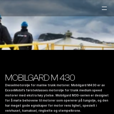
Bensinstasjoner
Auto & Industri
Marine
Tankingskort
Bærekraft
Våre Produkter
MOBILGARD M 430
Om Selskapet
Dieselmotorolje for marine trunk motorer. Mobilgard M430 er av 
ExxonMobil’s førsteklasses motorolje for trunk medium speed 
motorer med ekstra høy ytelse. Mobilgard M30-serien er designet 
Kontakt oss
for å møte behovene til motorer som opererer på tungolje, og den 
NO
|
EN
har meget gode egnskaper for motor rens lighet, spesielt i 
veivhuset, kamaksel, ringbelte og stempelkrone. 