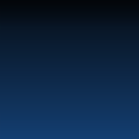
Sentralbord: +47 70 10 47 
47
Bunker Oil leverer drivstoff og energiprodukter 
langs hele norskekysten.
Marine
Auto & Industri
Bensinstasjoner
Tankingskort