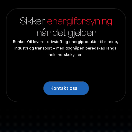
Sikker 
energiforsyning
når det gjelder
Bunker Oil leverer drivstoff og energiprodukter til marine, 
industri og transport – med døgnåpen beredskap langs 
hele norskekysten.
24/7 beredskap
24/7 beredskap
24/7 beredskap
24/7 beredskap
Landsdekkend
Landsdekkend
Landsdekkend
Landsdekkend
Kontakt oss