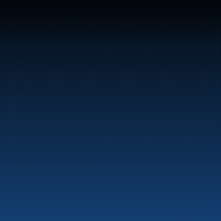
Sentralbord: +47 70 10 47 
47
Bunker Oil leverer drivstoff og energiprodukter 
langs hele norskekysten.
Marine
Auto & Industri
Bensinstasjoner
Tankingskort