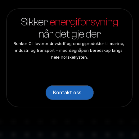
Sikker 
energiforsyning
når det gjelder
Bunker Oil leverer drivstoff og energiprodukter til marine, 
industri og transport – med døgnåpen beredskap langs 
hele norskekysten.
24/7 beredskap
24/7 beredskap
24/7 beredskap
24/7 beredskap
Landsdekkend
Landsdekkend
Landsdekkend
Landsdekkend
Kontakt oss