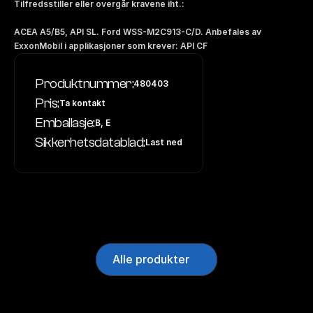
Tilfredsstiller eller overgår kravene iht.: 
ACEA A5/B5, API SL. Ford WSS-M2C913-C/D. Anbefales av 
ExxonMobil i applikasjoner som krever: API CF
Produktnummer:
480403
Pris:
Ta kontakt
Emballasje:
B, E
Sikkerhetsdatablad:
Last ned
Alle produkter