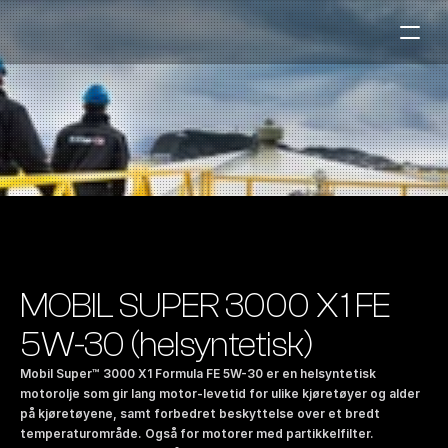
Bensinstasjoner
Auto & Industri
Marine
Tankingskort
Bærekraft
Våre Produkter
MOBIL SUPER 3000 X1 FE 
Om Selskapet
5W-30 (helsyntetisk) 
Mobil Super™ 3000 X1 Formula FE 5W-30 er en helsyntetisk 
Kontakt oss
motorolje som gir lang motor-levetid for ulike kjøretøyer og alder 
på kjøretøyene, samt forbedret beskyttelse over et bredt 
NO
|
EN
temperaturområde. Også for motorer med partikkelfilter. 