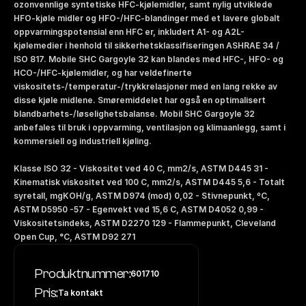
ozonvennlige syntetiske HFC-kjølemidler, samt nylig utviklede 
HFO-kjøle midler og HFO-/HFC-blandinger med et lavere globalt 
oppvarmingspotensial enn HFC er, inkludert A1- og A2L-
kjølemedier i henhold til sikkerhetsklassifiseringen ASHRAE 34 / 
ISO 817. Mobile SHC Gargoyle 32 kan blandes med HFC-, HFO- og 
HCO-/HFC-kjølemidler, og har veldefinerte 
viskositets-/temperatur-/trykkrelasjoner med en lang rekke av 
disse kjøle midlene. Smøremiddelet har også en optimalisert 
blandbarhets-/løselighetsbalanse. Mobil SHC Gargoyle 32 
anbefales til bruk i oppvarming, ventilasjon og klimaanlegg, samt i 
kommersiell og industriell kjøling. 
Klasse ISO 32 - Viskositet ved 40 C, mm2/s, ASTM D445 31 - 
Kinematisk viskositet ved 100 C, mm2/s, ASTM D445 5,6 - Totalt 
syretall, mgKOH/g, ASTM D974 (mod) 0,02 - Stivnepunkt, ºC, 
ASTM D5950 -57 - Egenvekt ved 15,6 C, ASTM D4052 0,99 - 
Viskositetsindeks, ASTM D2270 129 - Flammepunkt, Cleveland 
Open Cup, °C, ASTM D92 271
Produktnummer:
601710
Pris:
Ta kontakt