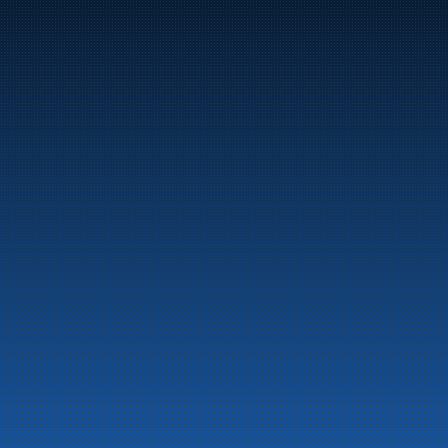
Marine
Auto & Industri
Bensinstasjoner
Tankingskort
Våre Produkter
Om selskapet
Aktuelt
Beredskapsinformasjon
Personvern