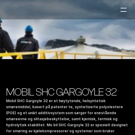
Bensinstasjoner
Auto & Industri
Marine
Tankingskort
Bærekraft
Våre Produkter
MOBIL SHC GARGOYLE 32
Om Selskapet
Mobil SHC Gargoyle 32 er et høytytende, helsyntetisk 
smøremiddel, basert på patenter te, syntetiserte polyolestere 
(POE) og et unikt additivsystem som sørger for enestående 
Kontakt oss
smøreevne og slitasjebeskyttelse, samt kjemisk, termisk og 
NO
|
EN
hydrolytisk stabilitet. Mo bil SHC Gargoyle 32 er spesielt designet 
for smøring av kjølekompressorer og systemer som bruker 