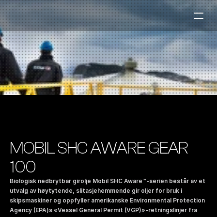
Bensinstasjoner
Auto & Industri
Marine
Tankingskort
Bærekraft
Våre Produkter
MOBIL SHC AWARE GEAR 
Om Selskapet
100
Biologisk nedbrytbar girolje Mobil SHC Aware™-serien består av et 
Kontakt oss
utvalg av høytytende, slitasjehemmende gir oljer for bruk i 
skipsmaskiner og oppfyller amerikanske Environmental Protection 
NO
|
EN
Agency (EPA)s «Vessel General Permit (VGP)»-retningslinjer fra 