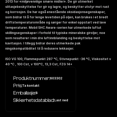
2013 for «miljøvennlige smøre midler». De gir utmerket 
slitasjebeskyttelse for gir og lagre, og beskytter utstyr mot rust 
og korrosjon. De har også enestående oksidasjonsegenskaper, 
som bidrar til å for lenge levetiden på oljen, kan brukes i et bredt 
driftstemperaturområde og sørger for enkel oppstart ved lave 
temperaturer. Mobil SHC Aware-serien har utmerkede luftut 
skillingsegenskaper i forhold til typiske mineralske giroljer, noe 
som resulterer i min dre luftinnblanding og beskyttelse mot 
kavitasjon. I tillegg bidrar deres utmerkede pak 
ningskompatibilitet til å redusere lekkasjer. 
ISO VG 100, Flammepunkt 287 °C, Stivnepunkt -36 °C, Viskositet v 
40 °C , 100 Cst, v 100°C, 13,3 Cst, FZG 14+
Produktnummer:
603302
Pris:
Ta kontakt
Emballasje:
B
Sikkerhetsdatablad:
Last ned