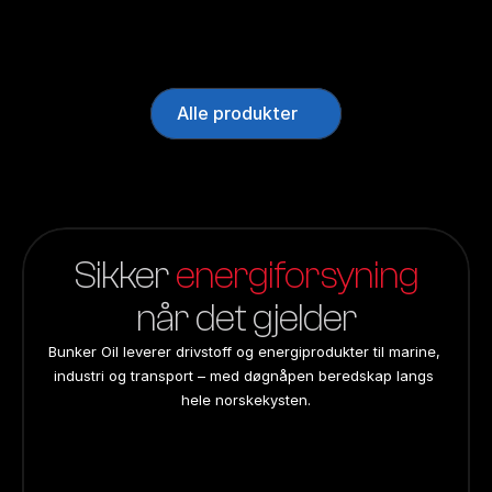
Alle produkter
Sikker 
energiforsyning
når det gjelder
Bunker Oil leverer drivstoff og energiprodukter til marine, 
industri og transport – med døgnåpen beredskap langs 
hele norskekysten.
24/7 beredskap
24/7 beredskap
24/7 beredskap
24/7 beredskap
Landsdekkend
Landsdekkend
Landsdekkend
Landsdekkend