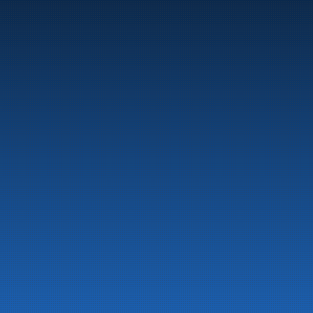
Marine
Auto & Industri
Bensinstasjoner
Tankingskort
Våre Produkter
Om selskapet
Aktuelt
Beredskapsinformasjon
Personvern
Kontakt oss
LinkedIn
Facebook