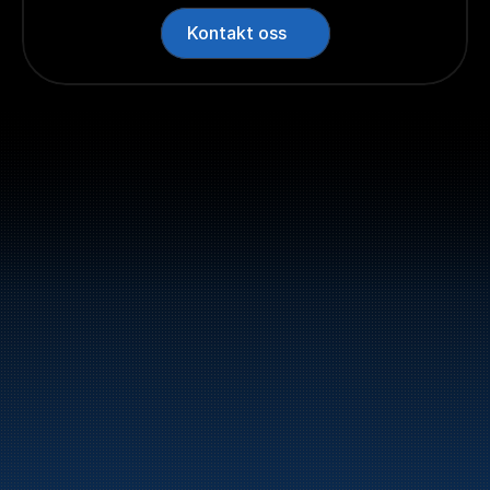
Kontakt oss
Sentralbord: +47 70 10 47 
47
Bunker Oil leverer drivstoff og energiprodukter 
langs hele norskekysten.