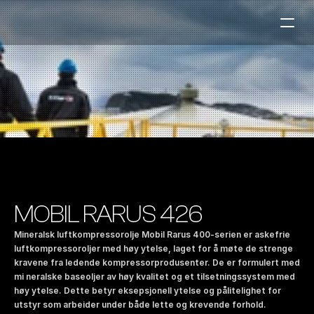
Bensinstasjoner
Auto & Industri
Marine
Tankingskort
Bærekraft
Våre Produkter
MOBIL RARUS 426
Om Selskapet
Mineralsk luftkompressorolje Mobil Rarus 400-serien er askefrie 
luftkompressoroljer med høy ytelse, laget for å møte de strenge 
kravene fra ledende kompressorprodusenter. De er formulert med 
Kontakt oss
mi neralske baseoljer av høy kvalitet og et tilsetningssystem med 
NO
|
EN
høy ytelse. Dette betyr eksepsjonell ytelse og pålitelighet for 
utstyr som arbeider under både lette og krevende forhold. 