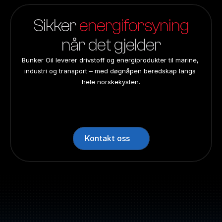
Sikker 
energiforsyning
når det gjelder
Bunker Oil leverer drivstoff og energiprodukter til marine, 
industri og transport – med døgnåpen beredskap langs 
hele norskekysten.
24/7 beredskap
24/7 beredskap
24/7 beredskap
24/7 beredskap
Landsdekkend
Landsdekkend
Landsdekkend
Landsdekkend
Kontakt oss
Sentralbord: +47 70 10 47 