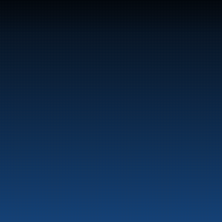
47
Bunker Oil leverer drivstoff og energiprodukter 
langs hele norskekysten.
Marine
Auto & Industri
Bensinstasjoner
Tankingskort