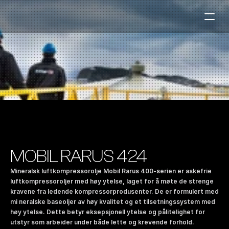
Bensinstasjoner
Auto & Industri
Marine
Tankingskort
Bærekraft
Våre Produkter
MOBIL RARUS 424
Om Selskapet
Mineralsk luftkompressorolje Mobil Rarus 400-serien er askefrie 
luftkompressoroljer med høy ytelse, laget for å møte de strenge 
kravene fra ledende kompressorprodusenter. De er formulert med 
Kontakt oss
mi neralske baseoljer av høy kvalitet og et tilsetningssystem med 
NO
|
EN
høy ytelse. Dette betyr eksepsjonell ytelse og pålitelighet for 
utstyr som arbeider under både lette og krevende forhold. 