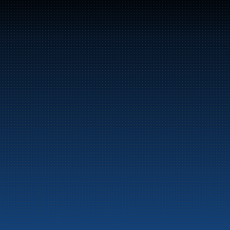
47
Bunker Oil leverer drivstoff og energiprodukter 
langs hele norskekysten.
Marine
Auto & Industri
Bensinstasjoner
Tankingskort