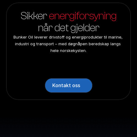
Sikker 
energiforsyning
når det gjelder
Bunker Oil leverer drivstoff og energiprodukter til marine, 
industri og transport – med døgnåpen beredskap langs 
hele norskekysten.
24/7 beredskap
24/7 beredskap
24/7 beredskap
24/7 beredskap
Landsdekkend
Landsdekkend
Landsdekkend
Landsdekkend
Kontakt oss
Sentralbord: +47 70 10 47 