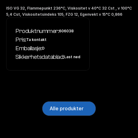
ISO VG 32, Flammepunkt 236°C, Viskositet v 40°C 32 Cst , v 100°C 
5,4 Cst, Viskositetsindeks 105, FZG 12, Egenvekt v 15°C 0,866
Produktnummer:
606038
Pris:
Ta kontakt
Emballasje:
D
Sikkerhetsdatablad:
Last ned
Alle produkter