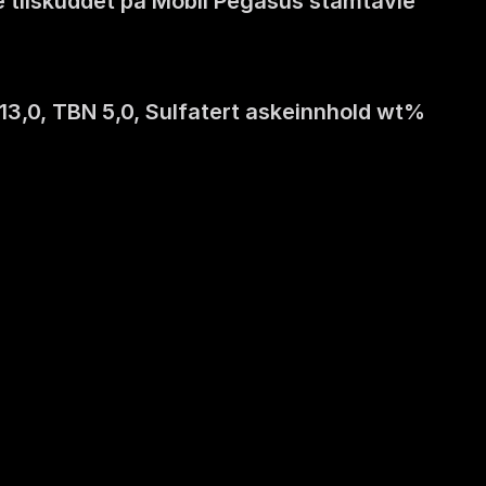
e tilskuddet på Mobil Pegasus stamtavle 
13,0, TBN 5,0, Sulfatert askeinnhold wt% 