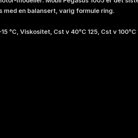
motor-modeller. Mobil Pegasus 1005 er det sist
 med en balansert, varig formule ring. 
5 °C, Viskositet, Cst v 40°C 125, Cst v 100°C 