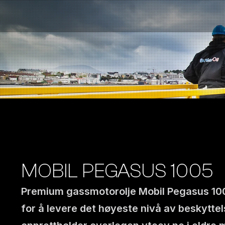
Bensinstasjoner
Auto & Industri
Marine
Tankingskort
Bærekraft
Våre Produkter
Om Selskapet
MOBIL PEGASUS 1005
Premium gassmotorolje Mobil Pegasus 1005
for å levere det høyeste nivå av beskyttel