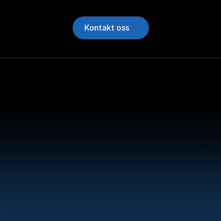
Kontakt oss
Bunker Oil leverer dri
norskekysten.