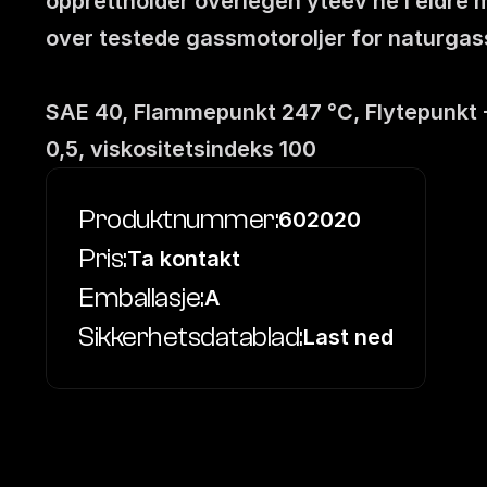
opprettholder overlegen yteev ne i eldre 
over testede gassmotoroljer for naturgass
SAE 40, Flammepunkt 247 °C, Flytepunkt -1
0,5, viskositetsindeks 100
Produktnummer:
602020
Pris:
Ta kontakt
Emballasje:
A
Sikkerhetsdatablad:
Last ned