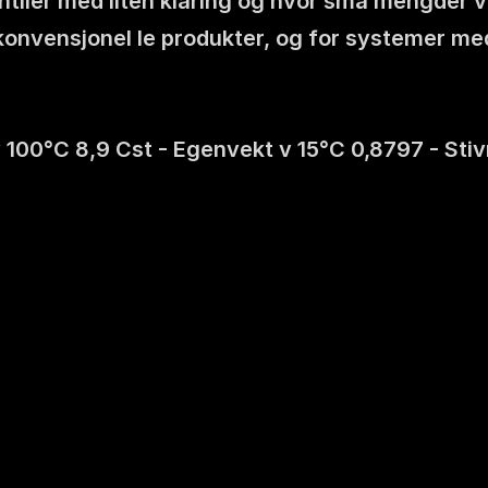
ntiler med liten klaring og hvor små mengder v
onvensjonel le produkter, og for systemer med t
v 100°C 8,9 Cst - Egenvekt v 15°C 0,8797 - St