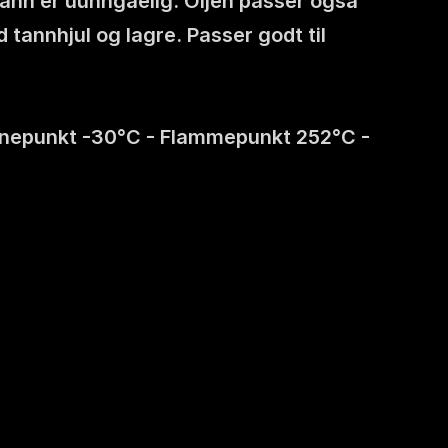
ann er uunngåelig. Oljen passer også 
annhjul og lagre. Passer godt til 
ivnepunkt -30°C - Flammepunkt 252°C - 