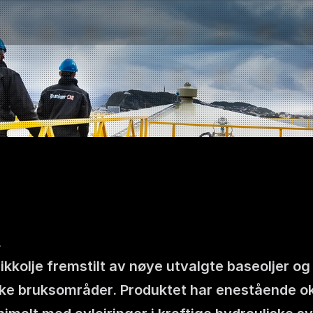
2
ikkolje fremstilt av nøye utvalgte baseoljer og 
Kontakt oss
kke bruksområder. Produktet har enestående ok
NO
|
EN