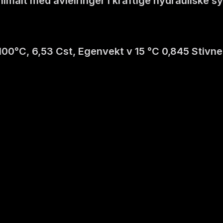
minimalt med avleiringer i kraftige hydraulisk
v 100°C, 6,53 Cst, Egenvekt v 15 °C 0,845 Stiv