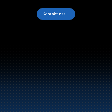
Kontakt oss
Bunker Oil leverer dri
norskekysten.