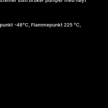
e systemer som bruker pumper med høyt 
nepunkt -48°C, Flammepunkt 225 °C, 