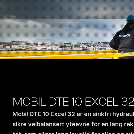
Bensinstasjoner
Auto & Industri
Marine
Tankingskort
Bærekraft
Våre Produkter
Om Selskapet
MOBIL DTE 10 EXCEL 3
Mobil DTE 10 Excel 32 er en sinkfri hydraul
sikre velbalansert yteevne for en lang re