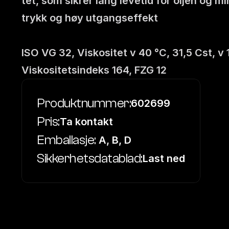
tet, som sikrer lang levetid for oljen og 
trykk og høy utgangseffekt 
ISO VG 32, Viskositet v 40 °C, 31,5 Cst, 
Viskositetsindeks 164, FZG 12
Produktnummer:
602699
Pris:
Ta kontakt
Emballasje:
 A, B, D
Sikkerhetsdatablad:
Last ned