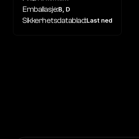
Emballasje:
B, D
Sikkerhetsdatablad:
Last ned