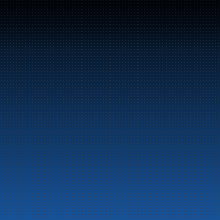
Bunker Oil leverer dri
norskekysten.
Om selskapet
Aktuelt
Beredskapsinformasjon
Personvern
Kontakt oss