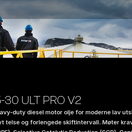
-30 ULT PRO V2
avy-duty diesel motor olje for moderne lav uts
Kontakt oss
 telse og forlengede skiftintervall. Møter krav
NO
|
EN