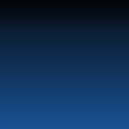
vstoff og energiprodukter langs hele 
LinkedIn
Facebook