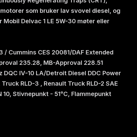
ntinuously Regenerating Traps (CRT), 
motorer som bruker lav svovel diesel, og 
 Mobil Delvac 1 LE 5W-30 møter eller 
F-3 / Cummins CES 20081/DAF Extended 
roval 235.28, MB-Approval 228.51 
 DQC IV-10 LA/Detroit Diesel DDC Power 
Truck RLD-3 , Renault Truck RLD-2 SAE 
N 10, Stivnepunkt - 51°C, Flammepunkt 