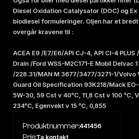
Også for biler med diesel partikkel filter
Diesel Oxidation Catalysator (DOC) og Ex 
biodiesel formuleringer. Oljen har et bre
overgår kravene til : 
ACEA E9 /E7/E6/API CJ-4, API CI-4 PLUS 
Drain /Ford WSS-M2C171-E Mobil Delvac 1
/228.31/MAN M 3677/3477/3271-1/Volvo VD
Guard Oil Specification 93K218/Mack EO-
5W-30, 59 Cst v 40°C, 11,8 Cst v 100 °C, V
234°C, Egenvekt v 15 °C, 0,855
Produktnummer:
441456
Pris:
Ta kontakt