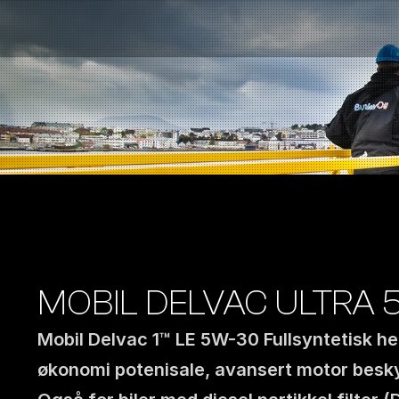
Bensinstasjoner
Auto & Industri
Marine
Tankingskort
Bærekraft
Våre Produkter
Om Selskapet
MOBIL DELVAC ULTRA 5
Mobil Delvac 1™ LE 5W-30 Fullsyntetisk he
økonomi potenisale, avansert motor beskyt