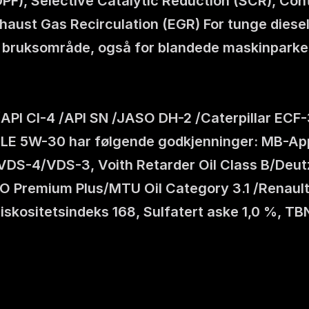
 (DPF), Selective Catalytic Reduction (SCR), Co
haust Gas Recirculation (EGR) For tunge diesel
dt bruksområde, også for blandede maskinparker
/API CI-4 /API SN /JASO DH-2 /Caterpillar EC
 LE 5W-30 har følgende godkjenninger: MB-App
S-4/VDS-3, Voith Retarder Oil Class B/Deutz
O Premium Plus/MTU Oil Category 3.1 /Renault 
iskositetsindeks 168, Sulfatert aske 1,0 %, TB