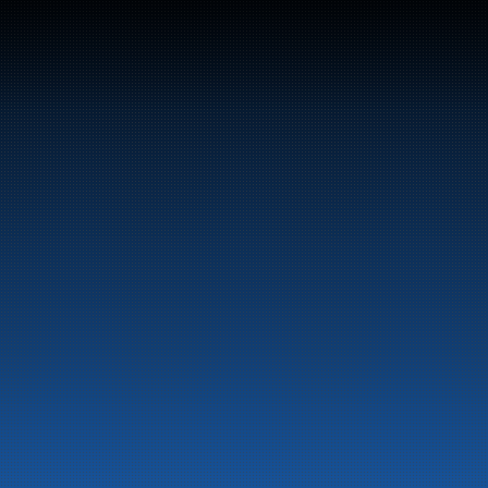
Sentralbord:
+47 70 10 47 47
Marine
Auto & Industri
Bensinstasjoner
Tankingskort