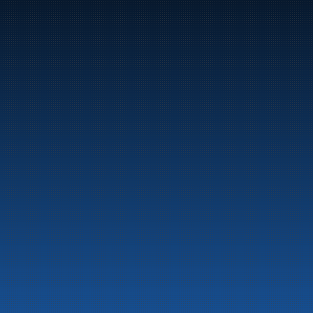
Marine
Auto & Industri
Bensinstasjoner
Tankingskort
Våre Produkter
Om selskapet
Aktuelt
Beredskapsinformasjon