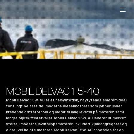
Bensinstasjoner
Auto & Industri
Marine
Tankingskort
Bærekraft
Våre Produkter
MOBIL DELVAC 1  5-40
Om Selskapet
Mobil Delvac 1 5W-40 er et helsyntetisk, høytytende smøremiddel 
for tungt belaste de, moderne dieselmotorer som jobber under 
krevende driftsforhold og bidrar til lang levetid på motoren samt 
Kontakt oss
lengre oljeskiftintervaller. Mobil Delvac 1 5W-40 leverer ut merket 
NO
|
EN
ytelse i moderne lavutslippsmotorer, inkludert kjøleaggregater og 
eldre, vel holdte motorer. Mobil Delvac 1 5W-40 anbefales for en 