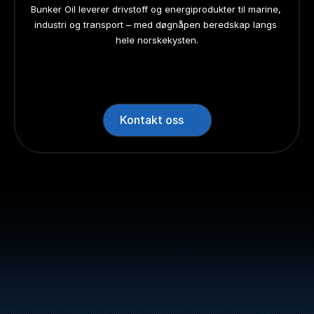
Bunker Oil leverer drivstoff og energiprodukter til marine, 
industri og transport – med døgnåpen beredskap langs 
hele norskekysten.
24/7 beredskap
24/7 beredskap
24/7 beredskap
24/7 beredskap
Landsdekkend
Landsdekkend
Landsdekkend
Landsdekkend
Kontakt oss
Sentralbord: +47 70 10 47 
47
Bunker Oil leverer drivstoff og energiprodukter 
langs hele norskekysten.