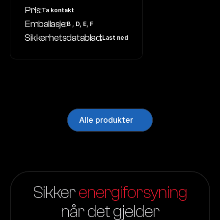
Pris:
Ta kontakt
Emballasje:
B , D, E, F
Sikkerhetsdatablad:
Last ned
Alle produkter
Sikker 
energiforsyning
når det gjelder