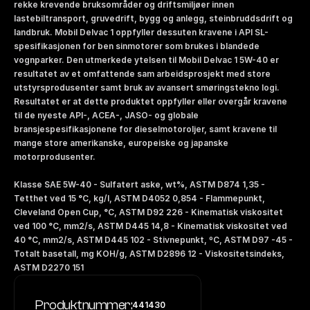
rekke krevende bruksområder og driftsmiljøer innen 
lastebiltransport, gruvedrift, bygg og anlegg, steinbruddsdrift og 
landbruk. Mobil Delvac 1 oppfyller dessuten kravene i API SL-
spesifikasjonen for ben sinmotorer som brukes i blandede 
vognparker. Den utmerkede ytelsen til Mobil Delvac 1 5W-40 er 
resultatet av et omfattende sam arbeidsprosjekt med store 
utstyrsprodusenter samt bruk av avansert smøringstekno logi. 
Resultatet er at dette produktet oppfyller eller overgår kravene 
til de nyeste API-, ACEA-, JASO- og globale 
bransjespesifikasjonene for dieselmotoroljer, samt kravene til 
mange store amerikanske, europeiske og japanske 
motorprodusenter. 
Klasse SAE 5W-40 - Sulfatert aske, wt%, ASTM D874 1,35 - 
Tetthet ved 15 °C, kg/l, ASTM D4052 0,854 - Flammepunkt, 
Cleveland Open Cup, °C, ASTM D92 226 - Kinematisk viskositet 
ved 100 °C, mm2/s, ASTM D445 14,8 - Kinematisk viskositet ved 
40 °C, mm2/s, ASTM D445 102 - Stivnepunkt, ºC, ASTM D97 -45 - 
Totalt basetall, mg KOH/g, ASTM D2896 12 - Viskositetsindeks, 
ASTM D2270 151
Produktnummer:
441430