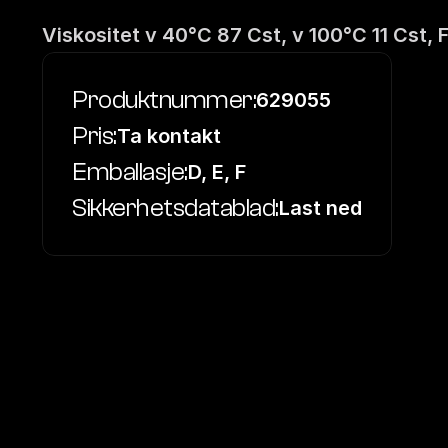
Viskositet v 40°C 87 Cst, v 100°C 11 Cst,
Produktnummer:
629055
Pris:
Ta kontakt
Emballasje:
D, E, F
Sikkerhetsdatablad:
Last ned