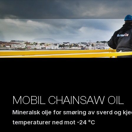
Bensinstasjoner
Auto & Industri
Marine
Tankingskort
Bærekraft
Våre Produkter
Om Selskapet
MOBIL CHAINSAW OIL
Mineralsk olje for smøring av sverd og kjed
temperaturer ned mot -24 °C 