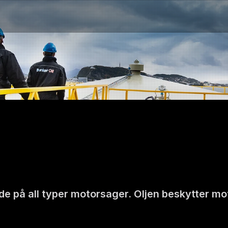
e på all typer motorsager. Oljen beskytter mot r
Kontakt oss
NO
|
EN