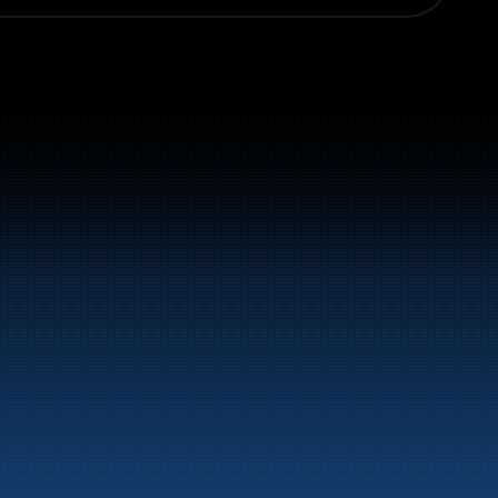
vstoff og energiprodukter langs hele 
LinkedIn