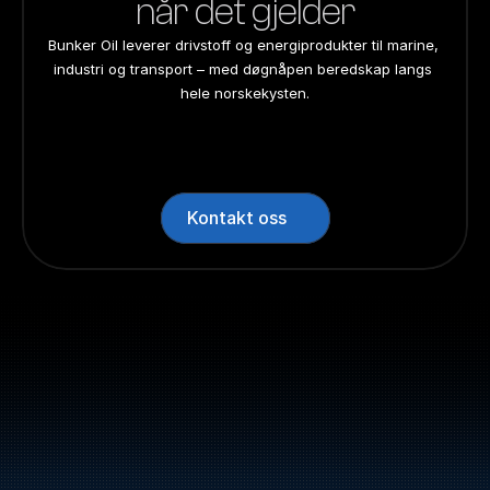
når det gjelder
Bunker Oil leverer drivstoff og energiprodukter til marine, 
industri og transport – med døgnåpen beredskap langs 
hele norskekysten.
24/7 beredskap
24/7 beredskap
24/7 beredskap
24/7 beredskap
Landsdekkend
Landsdekkend
Landsdekkend
Landsdekkend
Kontakt oss
Sentralbord: +47 70 10 47 
47
Bunker Oil leverer drivstoff og energiprodukter 