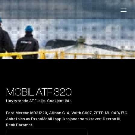
Bensinstasjoner
Auto & Industri
Marine
Tankingskort
Bærekraft
Våre Produkter
MOBIL ATF 320
Om Selskapet
Høytytende ATF-olje. Godkjent iht:. 
Ford Mercon M931220, Allison C-4, Voith G607, ZFTE-ML 04D/17C. 
Kontakt oss
Anbefales av ExxonMobil i applikasjoner som krever: Dexron III, 
NO
|
EN
Renk Doromat.