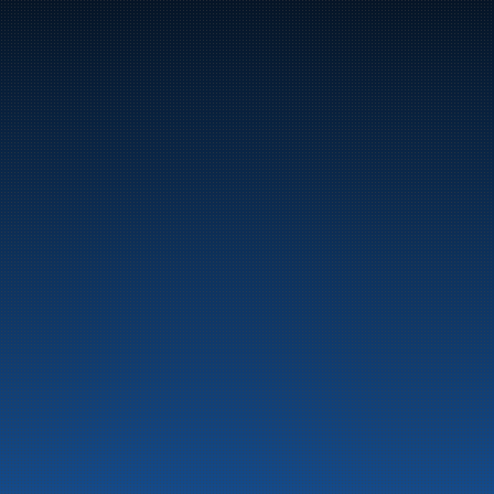
langs hele norskekysten.
Marine
Auto & Industri
Bensinstasjoner
Tankingskort
Våre Produkter
Om selskapet
Aktuelt