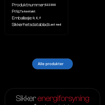
Produktnummer:
522300
Pris:
Ta kontakt
Emballasje:
 D, E, F
Sikkerhetsdatablad:
Last ned
Alle produkter
Sikker 
energiforsyning