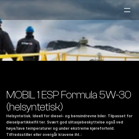
Bensinstasjoner
Auto & Industri
Marine
Tankingskort
Bærekraft
Våre Produkter
MOBIL 1 ESP Formula 5W-30 
Om Selskapet
(helsyntetisk)
Helsyntetisk. Ideell for diesel- og bensindrevne biler. Tilpasset for 
Kontakt oss
dieselpartikkelfil ter. Svært god slitasjebeskyttelse også ved 
høye/lave temperaturer og under ekstreme kjøreforhold. 
NO
|
EN
Tilfredsstiller eller overgår kravene iht.: 