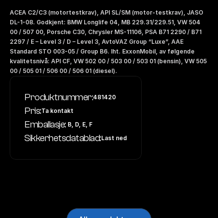
ACEA C2/C3 (motortestkrav), API SL/SM (motor-testkrav), JASO 
DL-1-08. Godkjent: BMW Longlife 04, MB 229.31/229.51, VW 504 
00 / 507 00, Porsche C30, Chrysler MS-11106, PSA B71 2290 / B71 
2297 / E – Level 3 / D – Level 3, AvtoVAZ Group “Luxe”, AAE 
Standard STO 003-05 / Group B6. Iht. ExxonMobil, av følgende 
kvalitetsnivå: API CF, VW 502 00 / 503 00 / 503 01 (bensin), VW 505 
00 / 505 01 / 506 00 / 506 01 (diesel).
Produktnummer:
481420
Pris:
Ta kontakt
Emballasje:
 B, D, E, F
Sikkerhetsdatablad:
Last ned