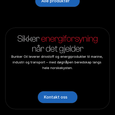
Alle produkter
Sikker 
energiforsyning
når det gjelder
Bunker Oil leverer drivstoff og energiprodukter til marine, 
industri og transport – med døgnåpen beredskap langs 
hele norskekysten.
24/7 beredskap
24/7 beredskap
24/7 beredskap
24/7 beredskap
Landsdekkend
Landsdekkend
Landsdekkend
Landsdekkend
Kontakt oss