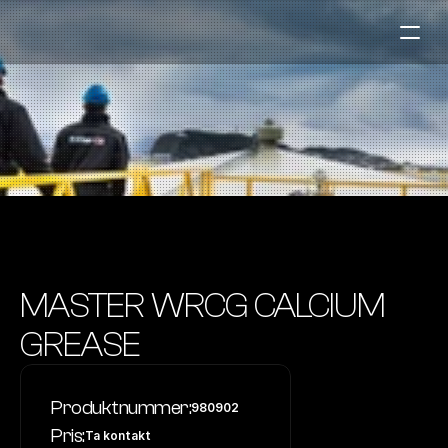
Bensinstasjoner
Auto & Industri
Marine
Tankingskort
Bærekraft
Våre Produkter
MASTER WRCG CALCIUM 
Om Selskapet
GREASE
Kontakt oss
Produktnummer:
980902
NO
|
EN
Pris:
Ta kontakt