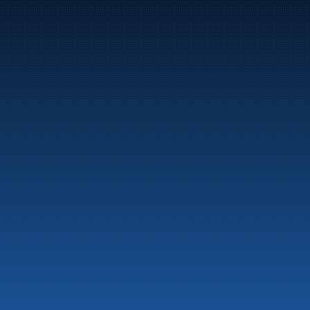
Marine
Auto & Industri
Bensinstasjoner
Tankingskort
Våre Produkter
Om selskapet
Aktuelt
Beredskapsinformasjon
Personvern