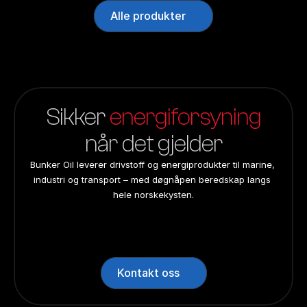
Alle produkter
Sikker 
energiforsyning
når det gjelder
Bunker Oil leverer drivstoff og energiprodukter til marine, 
industri og transport – med døgnåpen beredskap langs 
hele norskekysten.
24/7 beredskap
24/7 beredskap
24/7 beredskap
24/7 beredskap
Landsdekkend
Landsdekkend
Landsdekkend
Landsdekkend
Kontakt oss