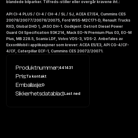
blandede bilparker. Tilfreds-stiller eller overgår kravene iht.: 
API CI-4 PLUS / CI-4 / CH-4 / SL / SJ, ACEA E7/E4, Cummins CES 
20078/20077/20076/20075, Ford WSS-M2C171-D, Renault Trucks 
RXD, Global DHD 1, JASO DH-1. Godkjent: Detroit Diesel Power 
Guard Oil Specification 93K214, Mack EO-N Premium Plus 03, EO-M 
Plus, MB 228.5, Scania LDF, Volvo VDS-3, VDS-2. Anbefales av 
ExxonMobil i applikasjoner som krever: ACEA E5/E3, API CG-4/CF-
4/CF, Caterpillar ECF-1, Cummins CES 20072/20071.
Produktnummer:
441431
Pris:
Ta kontakt
Emballasje:
D
Sikkerhetsdatablad:
Last ned