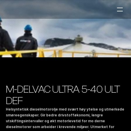
Bensinstasjoner
Auto & Industri
Marine
Tankingskort
Bærekraft
Våre Produkter
M-DELVAC ULTRA 5-40 ULT 
Om Selskapet
DEF
Helsyntetisk dieselmotorolje med svært høy ytelse og utmerkede 
Kontakt oss
smøreegenskaper. Gir bedre drivstofføkonomi, lengre 
utskiftingsintervaller og økt motorlevetid for mo derne 
NO
|
EN
dieselmotorer som arbeider i krevende miljøer. Utmerket for 