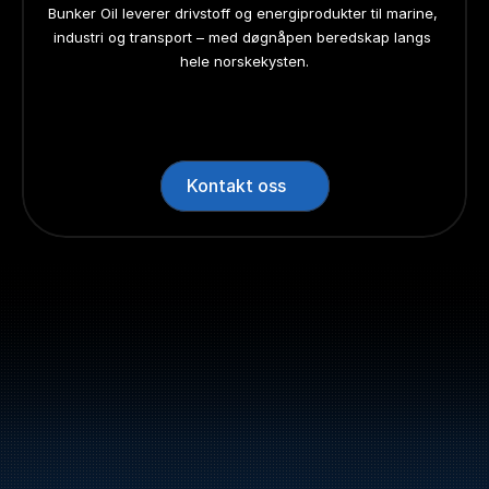
Bunker Oil leverer drivstoff og energiprodukter til marine, 
industri og transport – med døgnåpen beredskap langs 
hele norskekysten.
24/7 beredskap
24/7 beredskap
24/7 beredskap
24/7 beredskap
Landsdekkend
Landsdekkend
Landsdekkend
Landsdekkend
Kontakt oss
Sentralbord: +47 70 10 47 
47
Bunker Oil leverer drivstoff og energiprodukter 
langs hele norskekysten.