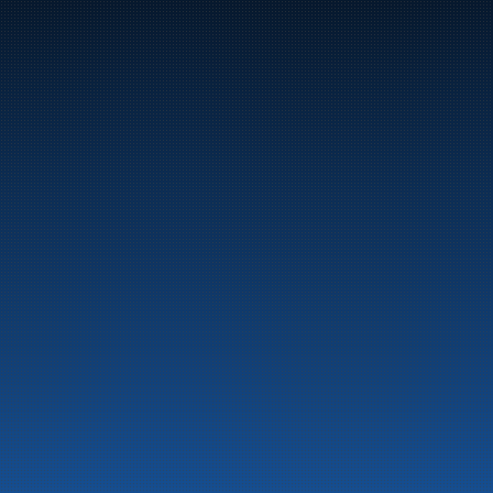
Marine
Auto & Industri
Bensinstasjoner
Tankingskort
Våre Produkter
Om selskapet
Aktuelt
Beredskapsinformasjon