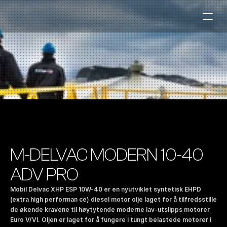
Bensinstasjoner
Auto & Industri
Marine
Tankingskort
Bærekraft
Våre Produkter
M-DELVAC MODERN 10-40 
Om Selskapet
ADV PRO
Mobil Delvac XHP ESP 10W-40 er en nyutviklet syntetisk EHPD 
Kontakt oss
(extra high performan ce) diesel motor olje laget for å tilfredsstille 
de økende kravene til høytytende moderne lav-utslipps motorer 
NO
|
EN
Euro V/VI. Oljen er laget for å fungere i tungt belastede motorer i 