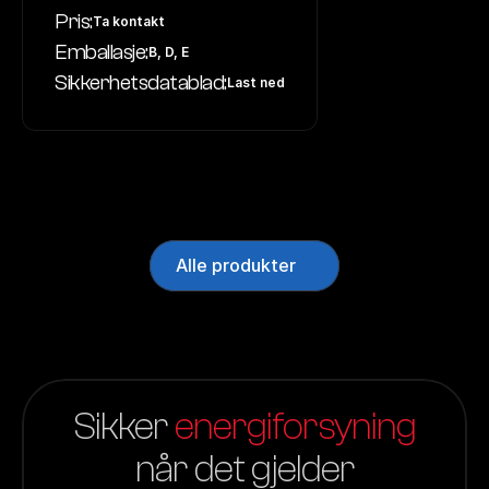
Pris:
Ta kontakt
Emballasje:
B, D, E
Sikkerhetsdatablad:
Last ned
Alle produkter
Sikker 
energiforsyning
når det gjelder