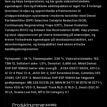
lave og høye temperaturer, og har gode viskositetsindeks 
egenskaper. Den nyutviklede additivpakken er laget for å forlenge 
levetiden til oljen og opprettholde effektiviteten til 
utslippsreduksjon-systemene i moderne lastebiler med Diesel 
Partikkelfilter (DPF) Selective Catalytic Reduction (SCR), 
Continuously Regenerating Traps (CRT), Diesel Oxidation 
Catalysts (DOC) og Exhaust Gas Recirculation (EGR). Høy ytelses 
og lavut slippsmotorer gir større belastning på smøreoljen, og 
krever forbedrede egenskaper på oksidasjonsstabilitet, sot 
absorberingsevne, og kompabilitet med eksos etterbe 
handlingskomponenter. 
Flytepunkt: -36 °c, Flammepunkt: 236 °c, Viskositetsindeks: 152: 
TBN 13, Sulfatert aske: 1,0%, Densitet: 0,866 cst. Mobil Delvac 
XHP ESP 10W40 møter eller overgår : ,ACEA E9/E7/ E6/E4, API CJ-
4/ CI-4 Plus/ CI-4, JASO DH-2, DAF Extended Drain, Cummins CES 
20081, CAT ECF-3. Mobil Delvac XHP ESP 10W40 har følgende 
godkjenninger: MB 228.51/235.28, MAN M 3477/ M 3575/ M 3271-1, 
Volvo VDS-4/ VDS-3, Renault Truck RLD-3/ RLD-2, Deutz DQC IV-
10 LA, Scania Low Ash, MTU Oil Category 3.1
Produktnummer:
441052