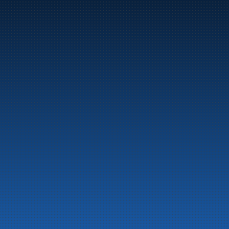
Marine
Auto & Industri
Bensinstasjoner
Tankingskort
Våre Produkter
Om selskapet
Aktuelt
Beredskapsinformasjon
Personvern
Kontakt oss