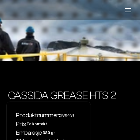
Bensinstasjoner
Auto & Industri
Marine
Tankingskort
Bærekraft
Våre Produkter
 CASSIDA GREASE HTS 2
Om Selskapet
Produktnummer:
980431
Kontakt oss
Pris:
Ta kontakt
NO
|
EN
Emballasje:
380 gr