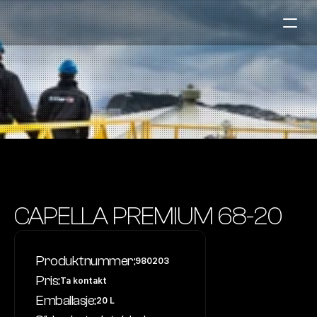
Bensinstasjoner
Auto & Industri
Marine
Tankingskort
Bærekraft
Våre Produkter
CAPELLA PREMIUM 68-20
Om Selskapet
Produktnummer:
980203
Kontakt oss
Pris:
Ta kontakt
NO
|
EN
Emballasje:
20 L