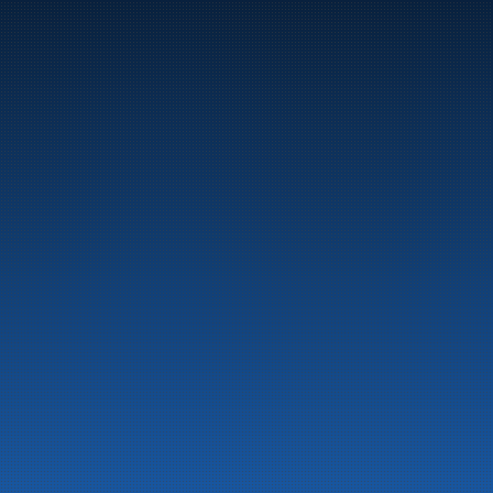
Marine
Auto & Industri
Bensinstasjoner
Tankingskort
Våre Produkter
Om selskapet
Aktuelt
Beredskapsinformasjon
Personvern
Kontakt oss