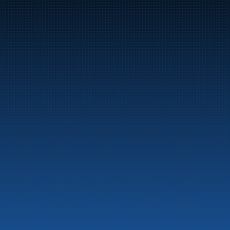
Marine
Auto & Industri
Bensinstasjoner
Tankingskort
Våre Produkter
Om selskapet
Aktuelt