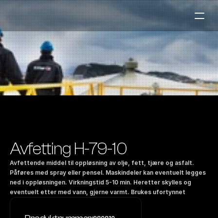
Bensinstasjoner
Auto & Industri
Marine
Tankingskort
Bærekraft
Våre Produkter
Avfetting H-79-10
Om Selskapet
Avfettende middel til oppløsning av olje, fett, tjære og asfalt. 
Påføres med spray eller pensel. Maskindeler kan eventuelt legges 
ned i oppløsningen. Virkningstid 5-10 min. Heretter skylles og 
Kontakt oss
eventuelt etter med vann, gjerne varmt. Brukes ufortynnet
NO
|
EN