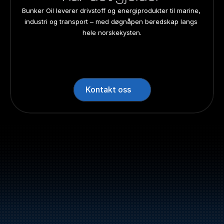
Bunker Oil leverer drivstoff og energiprodukter til marine, 
industri og transport – med døgnåpen beredskap langs 
hele norskekysten.
24/7 beredskap
24/7 beredskap
24/7 beredskap
24/7 beredskap
Landsdekkend
Landsdekkend
Landsdekkend
Landsdekkend
Kontakt oss
Sentralbord: +47 70 10 47 
47
Bunker Oil leverer drivstoff og energiprodukter 
langs hele norskekysten.