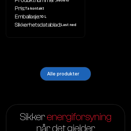
Produktnummer:
980810
Pris:
Ta kontakt
Emballasje:
10 L
Sikkerhetsdatablad:
Last ned
Alle produkter
Sikker 
energiforsyning
når det gjelder