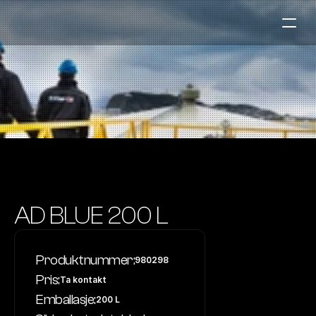
Bensinstasjoner
Auto & Industri
Marine
Tankingskort
Bærekraft
Våre Produkter
AD BLUE 200 L
Om Selskapet
Produktnummer:
980298
Kontakt oss
Pris:
Ta kontakt
NO
|
EN
Emballasje:
200 L