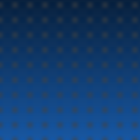
Marine
Auto & Industri
Bensinstasjoner
Tankingskort
Våre Produkter
Om selskapet
Aktuelt
Beredskapsinformasjon
Personvern
Kontakt oss